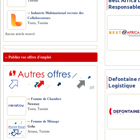
Best Africa 
Tunisie
Responsable
››
Industrie Multinational recrute des
Collaborateurs
Tunis, Tunisie
Aucun article trouvé.
››
Publiez vos offres d'emploi
Defontaine 
Logistique
››
Femme de Chambre
Nexstay
Tunis, Tunisie
››
Femme de Ménage
Gehs
Ariana, Tunisie