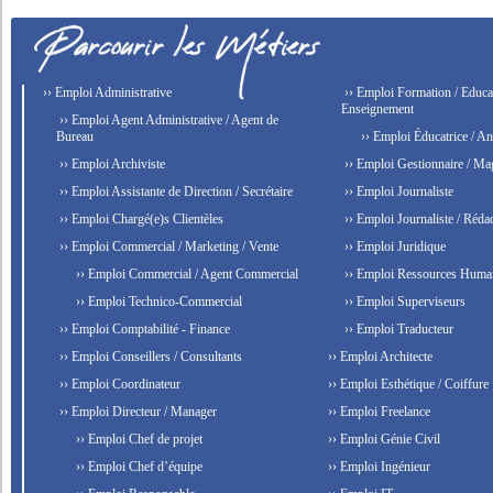
›› Emploi Administrative
›› Emploi Formation / Educat
Enseignement
›› Emploi Agent Administrative / Agent de
Bureau
›› Emploi Éducatrice / An
›› Emploi Archiviste
›› Emploi Gestionnaire / Ma
›› Emploi Assistante de Direction / Secrétaire
›› Emploi Journaliste
›› Emploi Chargé(e)s Clientèles
›› Emploi Journaliste / Rédac
›› Emploi Commercial / Marketing / Vente
›› Emploi Juridique
›› Emploi Commercial / Agent Commercial
›› Emploi Ressources Huma
›› Emploi Technico-Commercial
›› Emploi Superviseurs
›› Emploi Comptabilité - Finance
›› Emploi Traducteur
›› Emploi Conseillers / Consultants
›› Emploi Architecte
›› Emploi Coordinateur
›› Emploi Esthétique / Coiffure
›› Emploi Directeur / Manager
›› Emploi Freelance
›› Emploi Chef de projet
›› Emploi Génie Civil
›› Emploi Chef d’équipe
›› Emploi Ingénieur