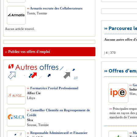
››
Armatis recrute des Collaborateurs
Tunis, Tunisie
›› Parcourez 
Aucun article trouvé.
Aucune autre offre d'e
››
Publiez vos offres d'emploi
| 4 | 370
›› Offres d'e
››
Ges
››
Formatrice l’oréal Professionnel
Indu
Alfoz Cie
Sfax,
Libye
››
Principales respo
››
Conseiller Clientèle en Regroupement de
mise en rayon des 
Crédit
standards de l’entrep
Slca
Sousse, Tunisie
››
Responsable Administratif et Financier
››
Mag