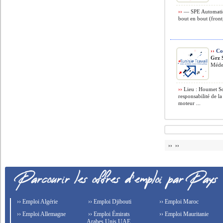
››
— SPE Automation
bout en bout (front
››
Con
Grz 
Méde
››
Lieu : Houmet So
responsabilité de la
moteur ...
›› ››
›› Emploi Algérie
›› Emploi Djibouti
›› Emploi Maroc
›› Emploi Allemagne
›› Emploi Émirats
›› Emploi Mauritanie
Arabes Unis UAE