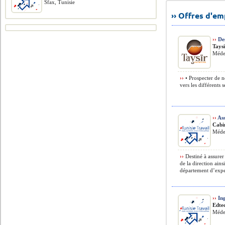
Sfax, Tunisie
›› Offres d'e
››
Des
Tays
Méde
››
• Prospecter de no
vers les différents s
››
Ass
Cabi
Méde
››
Destiné à assurer
de la direction ains
département d’exper
››
Ing
Edte
Méde