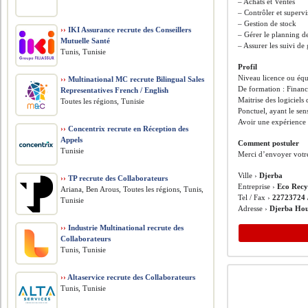
– Achats et Ventes
– Contrôler et supervis
– Gestion de stock
››
IKI Assurance recrute des Conseillers
– Gérer le planning d
Mutuelle Santé
– Assurer les suivi de
Tunis, Tunisie
Profil
Niveau licence ou équ
››
Multinational MC recrute Bilingual Sales
De formation : Finan
Representatives French / English
Maitrise des logiciels
Toutes les régions, Tunisie
Ponctuel, ayant le sen
Avoir une expérience 
››
Concentrix recrute en Réception des
Appels
Comment postuler
Tunisie
Merci d’envoyer votr
Ville ›
Djerba
››
TP recrute des Collaborateurs
Entreprise ›
Eco Recy
Ariana, Ben Arous, Toutes les régions, Tunis,
Tel / Fax ›
22723724 
Tunisie
Adresse ›
Djerba Ho
››
Industrie Multinational recrute des
Collaborateurs
Tunis, Tunisie
››
Altaservice recrute des Collaborateurs
Tunis, Tunisie