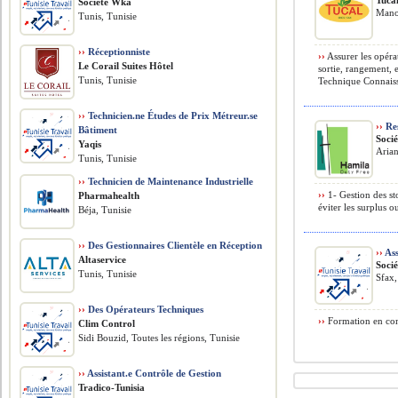
Tuca
Société Wka
Mano
Tunis, Tunisie
››
Réceptionniste
››
Assurer les opéra
Le Corail Suites Hôtel
sortie, rangement, 
Tunis, Tunisie
Technique Connaiss
››
Technicien.ne Études de Prix Métreur.se
››
Res
Bâtiment
Soci
Yaqis
Arian
Tunis, Tunisie
››
Technicien de Maintenance Industrielle
››
1- Gestion des sto
Pharmahealth
éviter les surplus o
Béja, Tunisie
››
Des Gestionnaires Clientèle en Réception
››
Ass
Altaservice
Soci
Tunis, Tunisie
Sfax,
››
Des Opérateurs Techniques
››
Formation en comp
Clim Control
Sidi Bouzid, Toutes les régions, Tunisie
››
Assistant.e Contrôle de Gestion
Tradico-Tunisia