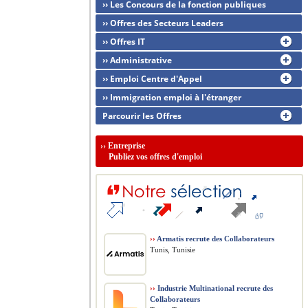
›› Les Concours de la fonction publiques
›› Offres des Secteurs Leaders
›› Offres IT
›› Administrative
›› Emploi Centre d'Appel
›› Immigration emploi à l'étranger
Parcourir les Offres
››
Entreprise
Publiez vos offres d'emploi
››
Armatis recrute des Collaborateurs
Tunis, Tunisie
››
Industrie Multinational recrute des
Collaborateurs