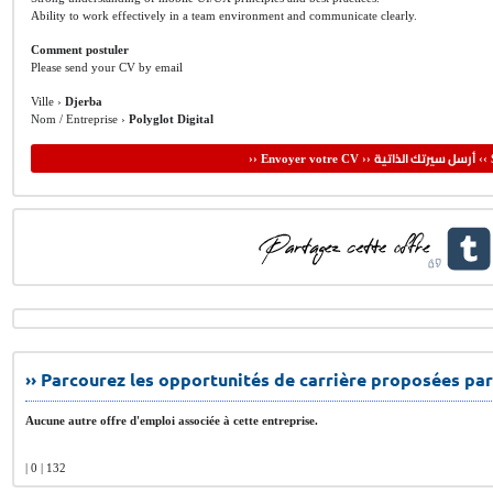
Ability to work effectively in a team environment and communicate clearly.
Comment postuler
Please send your CV by email
Ville ›
Djerba
Nom / Entreprise ›
Polyglot Digital
أرسل سيرتك الذاتية
›› Envoyer votre CV ››
‹‹ 
›› Parcourez les opportunités de carrière proposées par
Aucune autre offre d'emploi associée à cette entreprise.
| 0 | 132