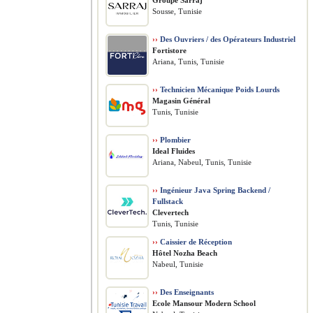
Groupe Sarraj
Sousse, Tunisie
››
Des Ouvriers / des Opérateurs Industriel
Fortistore
Ariana, Tunis, Tunisie
››
Technicien Mécanique Poids Lourds
Magasin Général
Tunis, Tunisie
››
Plombier
Ideal Fluides
Ariana, Nabeul, Tunis, Tunisie
››
Ingénieur Java Spring Backend /
Fullstack
Clevertech
Tunis, Tunisie
››
Caissier de Réception
Hôtel Nozha Beach
Nabeul, Tunisie
››
Des Enseignants
Ecole Mansour Modern School