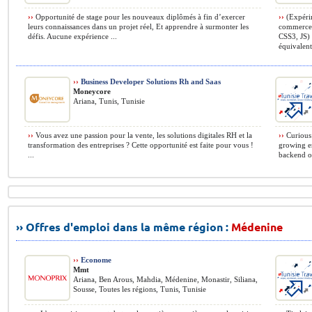
››
Opportunité de stage pour les nouveaux diplômés à fin d’exercer
››
(Expérim
leurs connaissances dans un projet réel, Et apprendre à surmonter les
commerce,
défis. Aucune expérience ...
CSS3, JS)
équivalent)
››
Business Developer Solutions Rh and Saas
Moneycore
Ariana, Tunis, Tunisie
››
Vous avez une passion pour la vente, les solutions digitales RH et la
››
Curious 
transformation des entreprises ? Cette opportunité est faite pour vous !
growing e
...
backend of
›› Offres d'emploi dans la même région :
Médenine
››
Econome
Mmt
Ariana, Ben Arous, Mahdia, Médenine, Monastir, Siliana,
Sousse, Toutes les régions, Tunis, Tunisie