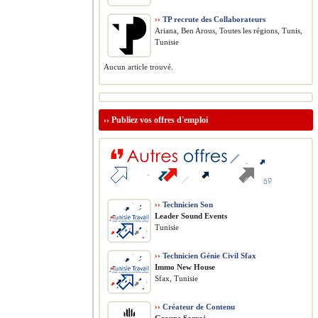
››
TP recrute des Collaborateurs
Ariana, Ben Arous, Toutes les régions, Tunis,
Tunisie
Aucun article trouvé.
››
Publiez vos offres d'emploi
››
Technicien Son
Leader Sound Events
Tunisie
››
Technicien Génie Civil Sfax
Immo New House
Sfax, Tunisie
››
Créateur de Contenu