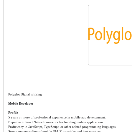
Polyglot Digital is hiring
Mobile Developer
Profile
5 years or more of professional experience in mobile app development.
Expertise in React Native framework for building mobile applications.
Proficiency in JavaScript, TypeScript, or other related programming languages.
Strong understanding of mobile UI/UX principles and best practices.