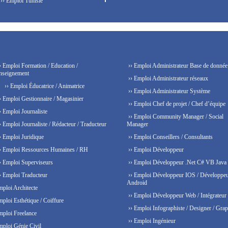
›› Emploi Tunisie
› Emploi Formation / Education /
›› Emploi Administrateur Base de donnée
nseignement
›› Emploi Administrateur réseaux
›› Emploi Éducatrice / Animatrice
›› Emploi Administrateur Système
› Emploi Gestionnaire / Magasinier
›› Emploi Chef de projet / Chef d’équipe
› Emploi Journaliste
›› Emploi Community Manager / Social
› Emploi Journaliste / Rédacteur / Traducteur
Manager
› Emploi Juridique
›› Emploi Conseillers / Consultants
› Emploi Ressources Humaines / RH
›› Emploi Développeur
› Emploi Superviseurs
›› Emploi Développeur .Net C# VB Java
› Emploi Traducteur
›› Emploi Développeur IOS / Développe
Android
mploi Architecte
›› Emploi Développeur Web / Intégrateur
mploi Esthétique / Coiffure
›› Emploi Infographiste / Designer / Grap
mploi Freelance
›› Emploi Ingénieur
mploi Génie Civil