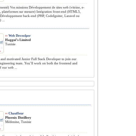
enté) Vos missions Développement de sites web (vitrine, e-
 plateformes sur mesure) Intégration front-end (HTML5,
 Développement back-end (PHP, CodeIgniter, Laravel ou
 ...
››
Web Deveolper
Haggui’s Limited
Tunisie
and motivated Junior Full Stack Developer to join our
ngineering team. You’ll work on both the frontend and
 our web ...
››
Chauffeur
Phoenix Distillery
Médenine, Tunisie