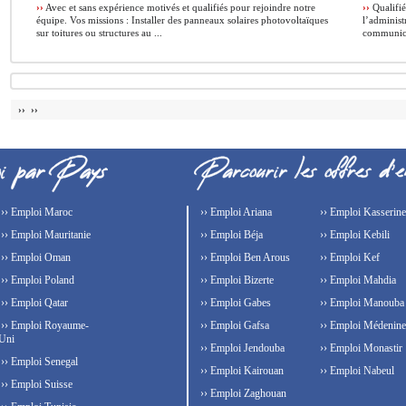
››
Avec et sans expérience motivés et qualifiés pour rejoindre notre
››
Qualifié
équipe. Vos missions : Installer des panneaux solaires photovoltaïques
l’administ
sur toitures ou structures au ...
communicat
›› ››
›› Emploi Maroc
›› Emploi Ariana
›› Emploi Kasserine
›› Emploi Mauritanie
›› Emploi Béja
›› Emploi Kebili
›› Emploi Oman
›› Emploi Ben Arous
›› Emploi Kef
›› Emploi Poland
›› Emploi Bizerte
›› Emploi Mahdia
›› Emploi Qatar
›› Emploi Gabes
›› Emploi Manouba
›› Emploi Royaume-
›› Emploi Gafsa
›› Emploi Médenine
Uni
›› Emploi Jendouba
›› Emploi Monastir
›› Emploi Senegal
›› Emploi Kairouan
›› Emploi Nabeul
›› Emploi Suisse
›› Emploi Zaghouan