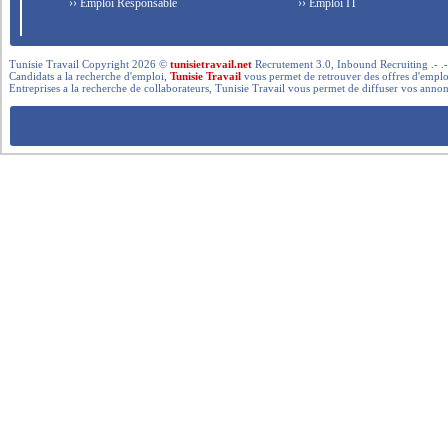
›› Emploi Responsable
›› Emploi IT
Tunisie Travail Copyright 2026 ©
tunisietravail.net
Recrutement 3.0, Inbound Recruiting .- .-.. --- 
Candidats a la recherche d'emploi,
Tunisie Travail
vous permet de retrouver des offres d'emploi 
Entreprises a la recherche de collaborateurs, Tunisie Travail vous permet de diffuser vos annon