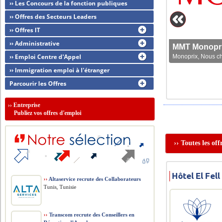
›› Les Concours de la fonction publiques
›› Offres des Secteurs Leaders
›› Offres IT
›› Administrative
MMT Monoprix
›› Emploi Centre d'Appel
Monoprix, Nous che
›› Immigration emploi à l'étranger
Parcourir les Offres
››
Entreprise
Publiez vos offres d'emploi
›› Toutes les of
Hôtel El Fel
››
Altaservice recrute des Collaborateurs
Tunis, Tunisie
››
Transcom recrute des Conseillers en