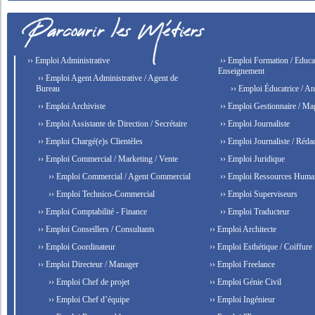
›› Emploi Administrative
›› Emploi Formation / Educat
Enseignement
›› Emploi Agent Administrative / Agent de
Bureau
›› Emploi Éducatrice / An
›› Emploi Archiviste
›› Emploi Gestionnaire / Ma
›› Emploi Assistante de Direction / Secrétaire
›› Emploi Journaliste
›› Emploi Chargé(e)s Clientèles
›› Emploi Journaliste / Rédac
›› Emploi Commercial / Marketing / Vente
›› Emploi Juridique
›› Emploi Commercial / Agent Commercial
›› Emploi Ressources Huma
›› Emploi Technico-Commercial
›› Emploi Superviseurs
›› Emploi Comptabilité - Finance
›› Emploi Traducteur
›› Emploi Conseillers / Consultants
›› Emploi Architecte
›› Emploi Coordinateur
›› Emploi Esthétique / Coiffure
›› Emploi Directeur / Manager
›› Emploi Freelance
›› Emploi Chef de projet
›› Emploi Génie Civil
›› Emploi Chef d’équipe
›› Emploi Ingénieur