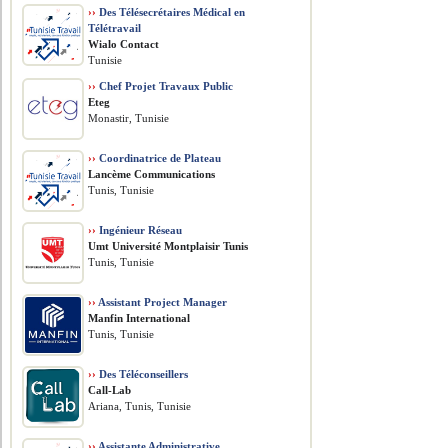
››
Des Télésecrétaires Médical en
Télétravail
Wialo Contact
Tunisie
››
Chef Projet Travaux Public
Eteg
Monastir, Tunisie
››
Coordinatrice de Plateau
Lancème Communications
Tunis, Tunisie
››
Ingénieur Réseau
Umt Université Montplaisir Tunis
Tunis, Tunisie
››
Assistant Project Manager
Manfin International
Tunis, Tunisie
››
Des Téléconseillers
Call-Lab
Ariana, Tunis, Tunisie
››
Assistante Administrative