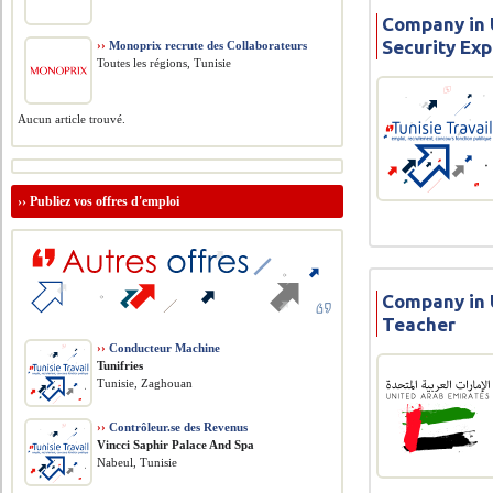
Company in U
Security Exp
››
Monoprix recrute des Collaborateurs
Toutes les régions, Tunisie
Aucun article trouvé.
››
Publiez vos offres d'emploi
Company in 
Teacher
››
Conducteur Machine
Tunifries
Tunisie, Zaghouan
››
Contrôleur.se des Revenus
Vincci Saphir Palace And Spa
Nabeul, Tunisie