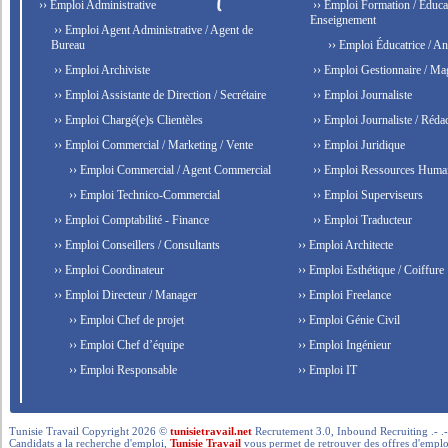
›› Emploi Administrative
›› Emploi Formation / Educat
Enseignement
›› Emploi Agent Administrative / Agent de
Bureau
›› Emploi Éducatrice / An
›› Emploi Archiviste
›› Emploi Gestionnaire / Ma
›› Emploi Assistante de Direction / Secrétaire
›› Emploi Journaliste
›› Emploi Chargé(e)s Clientèles
›› Emploi Journaliste / Rédac
›› Emploi Commercial / Marketing / Vente
›› Emploi Juridique
›› Emploi Commercial / Agent Commercial
›› Emploi Ressources Huma
›› Emploi Technico-Commercial
›› Emploi Superviseurs
›› Emploi Comptabilité - Finance
›› Emploi Traducteur
›› Emploi Conseillers / Consultants
›› Emploi Architecte
›› Emploi Coordinateur
›› Emploi Esthétique / Coiffure
›› Emploi Directeur / Manager
›› Emploi Freelance
›› Emploi Chef de projet
›› Emploi Génie Civil
›› Emploi Chef d’équipe
›› Emploi Ingénieur
›› Emploi Responsable
›› Emploi IT
Tunisie Travail Copyright 2026 ©
tunisietravail.net
Recrutement 3.0, Inbound Recruiting .- .-.. --- 
Candidats a la recherche d'emploi,
Tunisie Travail
vous permet de retrouver des offres d'emploi 