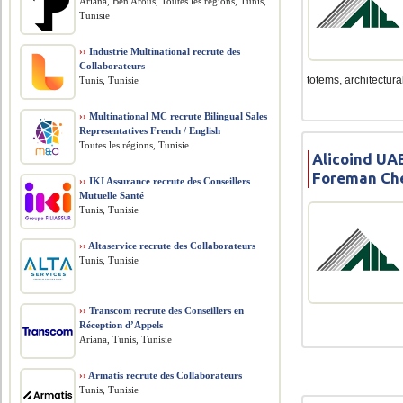
Ariana, Ben Arous, Toutes les régions, Tunis,
Tunisie
››
Industrie Multinational recrute des
Collaborateurs
totems, architectural 
Tunis, Tunisie
››
Multinational MC recrute Bilingual Sales
Representatives French / English
Toutes les régions, Tunisie
Alicoind UAE
Foreman Che
››
IKI Assurance recrute des Conseillers
Mutuelle Santé
Tunis, Tunisie
››
Altaservice recrute des Collaborateurs
Tunis, Tunisie
››
Transcom recrute des Conseillers en
Réception d’Appels
Ariana, Tunis, Tunisie
››
Armatis recrute des Collaborateurs
Tunis, Tunisie