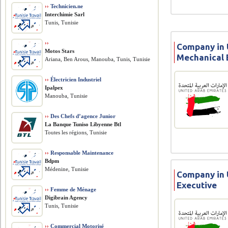
››
Technicien.ne
Interchimie Sarl
Tunis, Tunisie
››
Company in U
Motos Stars
Mechanical 
Ariana, Ben Arous, Manouba, Tunis, Tunisie
››
Électricien Industriel
Ipalpex
Manouba, Tunisie
››
Des Chefs d’agence Junior
La Banque Tuniso Libyenne Btl
Toutes les régions, Tunisie
››
Responsable Maintenance
Bdpm
Médenine, Tunisie
Company in U
Executive
››
Femme de Ménage
Digibrain Agency
Tunis, Tunisie
››
Commercial Motorisé