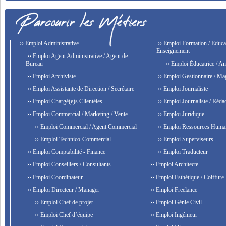
›› Emploi Administrative
›› Emploi Formation / Educat
Enseignement
›› Emploi Agent Administrative / Agent de
Bureau
›› Emploi Éducatrice / An
›› Emploi Archiviste
›› Emploi Gestionnaire / Ma
›› Emploi Assistante de Direction / Secrétaire
›› Emploi Journaliste
›› Emploi Chargé(e)s Clientèles
›› Emploi Journaliste / Rédac
›› Emploi Commercial / Marketing / Vente
›› Emploi Juridique
›› Emploi Commercial / Agent Commercial
›› Emploi Ressources Huma
›› Emploi Technico-Commercial
›› Emploi Superviseurs
›› Emploi Comptabilité - Finance
›› Emploi Traducteur
›› Emploi Conseillers / Consultants
›› Emploi Architecte
›› Emploi Coordinateur
›› Emploi Esthétique / Coiffure
›› Emploi Directeur / Manager
›› Emploi Freelance
›› Emploi Chef de projet
›› Emploi Génie Civil
›› Emploi Chef d’équipe
›› Emploi Ingénieur