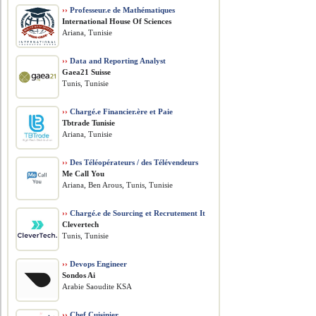
››
Professeur.e de Mathématiques
International House Of Sciences
Ariana, Tunisie
››
Data and Reporting Analyst
Gaea21 Suisse
Tunis, Tunisie
››
Chargé.e Financier.ère et Paie
Tbtrade Tunisie
Ariana, Tunisie
››
Des Téléopérateurs / des Télévendeurs
Me Call You
Ariana, Ben Arous, Tunis, Tunisie
››
Chargé.e de Sourcing et Recrutement It
Clevertech
Tunis, Tunisie
››
Devops Engineer
Sondos Ai
Arabie Saoudite KSA
››
Chef Cuisinier