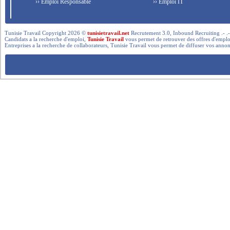
›› Emploi Responsable
›› Emploi IT
Tunisie Travail Copyright 2026 ©
tunisietravail.net
Recrutement 3.0, Inbound Recruiting .- .-.. --- 
Candidats a la recherche d'emploi,
Tunisie Travail
vous permet de retrouver des offres d'emploi 
Entreprises a la recherche de collaborateurs, Tunisie Travail vous permet de diffuser vos annon