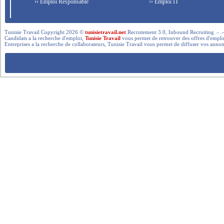
›› Emploi Responsable
›› Emploi IT
Tunisie Travail Copyright 2026 ©
tunisietravail.net
Recrutement 3.0, Inbound Recruiting .- .-.. --- 
Candidats a la recherche d'emploi,
Tunisie Travail
vous permet de retrouver des offres d'emploi 
Entreprises a la recherche de collaborateurs, Tunisie Travail vous permet de diffuser vos annon