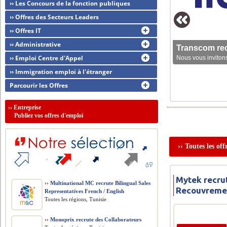
›› Les Concours de la fonction publiques
›› Offres des Secteurs Leaders
›› Offres IT
›› Administrative
Transcom rec
›› Emploi Centre d'Appel
Nous vous invitons
›› Immigration emploi à l'étranger
Parcourir les Offres
››
Entreprise
Publiez vos offres d'emploi
›› Toutes les of
Mytek recru
››
Multinational MC recrute Bilingual Sales
Recouvreme
Representatives French / English
Toutes les régions, Tunisie
››
Monoprix recrute des Collaborateurs