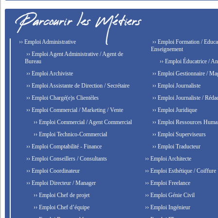
›› Emploi Administrative
›› Emploi Formation / Educat
Enseignement
›› Emploi Agent Administrative / Agent de
Bureau
›› Emploi Éducatrice / An
›› Emploi Archiviste
›› Emploi Gestionnaire / Ma
›› Emploi Assistante de Direction / Secrétaire
›› Emploi Journaliste
›› Emploi Chargé(e)s Clientèles
›› Emploi Journaliste / Rédac
›› Emploi Commercial / Marketing / Vente
›› Emploi Juridique
›› Emploi Commercial / Agent Commercial
›› Emploi Ressources Huma
›› Emploi Technico-Commercial
›› Emploi Superviseurs
›› Emploi Comptabilité - Finance
›› Emploi Traducteur
›› Emploi Conseillers / Consultants
›› Emploi Architecte
›› Emploi Coordinateur
›› Emploi Esthétique / Coiffure
›› Emploi Directeur / Manager
›› Emploi Freelance
›› Emploi Chef de projet
›› Emploi Génie Civil
›› Emploi Chef d’équipe
›› Emploi Ingénieur