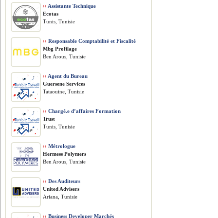
››
Assistante Technique
Ecotas
Tunis, Tunisie
››
Responsable Comptabilité et Fiscalité
Mbg Profilage
Ben Arous, Tunisie
››
Agent du Bureau
Guersene Services
Tataouine, Tunisie
››
Chargé.e d’affaires Formation
Trust
Tunis, Tunisie
››
Métrologue
Hermess Polymers
Ben Arous, Tunisie
››
Des Auditeurs
United Advisers
Ariana, Tunisie
››
Business Developer Marchés