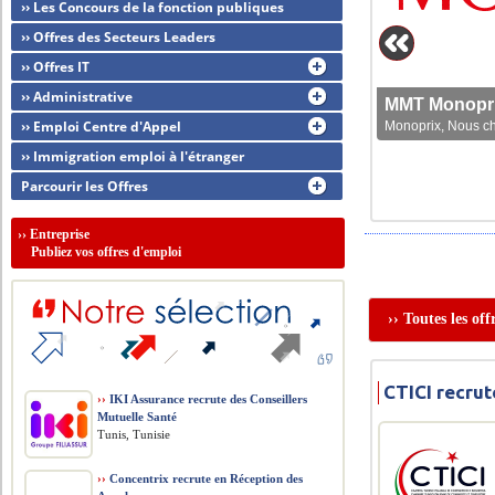
›› Les Concours de la fonction publiques
›› Offres des Secteurs Leaders
›› Offres IT
›› Administrative
MMT Monoprix
›› Emploi Centre d'Appel
Monoprix, Nous che
›› Immigration emploi à l'étranger
Parcourir les Offres
››
Entreprise
Publiez vos offres d'emploi
›› Toutes les of
CTICI recrut
››
IKI Assurance recrute des Conseillers
Mutuelle Santé
Tunis, Tunisie
››
Concentrix recrute en Réception des