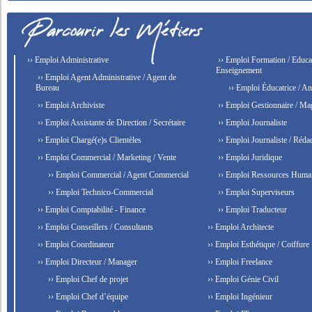
›› Emploi Administrative
›› Emploi Formation / Educat
Enseignement
›› Emploi Agent Administrative / Agent de
Bureau
›› Emploi Éducatrice / An
›› Emploi Archiviste
›› Emploi Gestionnaire / Ma
›› Emploi Assistante de Direction / Secrétaire
›› Emploi Journaliste
›› Emploi Chargé(e)s Clientèles
›› Emploi Journaliste / Rédac
›› Emploi Commercial / Marketing / Vente
›› Emploi Juridique
›› Emploi Commercial / Agent Commercial
›› Emploi Ressources Huma
›› Emploi Technico-Commercial
›› Emploi Superviseurs
›› Emploi Comptabilité - Finance
›› Emploi Traducteur
›› Emploi Conseillers / Consultants
›› Emploi Architecte
›› Emploi Coordinateur
›› Emploi Esthétique / Coiffure
›› Emploi Directeur / Manager
›› Emploi Freelance
›› Emploi Chef de projet
›› Emploi Génie Civil
›› Emploi Chef d’équipe
›› Emploi Ingénieur