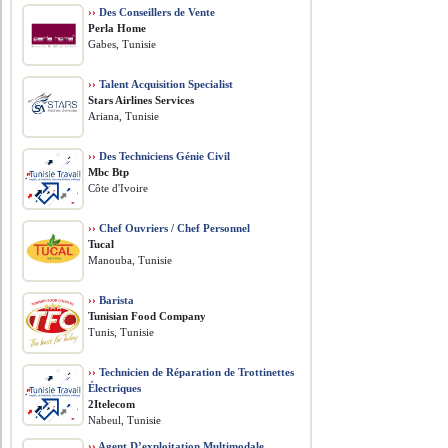
››
Des Conseillers de Vente
Perla Home
Gabes, Tunisie
››
Talent Acquisition Specialist
Stars Airlines Services
Ariana, Tunisie
››
Des Techniciens Génie Civil
Mbc Btp
Côte d'Ivoire
››
Chef Ouvriers / Chef Personnel
Tucal
Manouba, Tunisie
››
Barista
Tunisian Food Company
Tunis, Tunisie
››
Technicien de Réparation de Trottinettes
Électriques
2Itelecom
Nabeul, Tunisie
››
Agent D’exploitation Multimodale