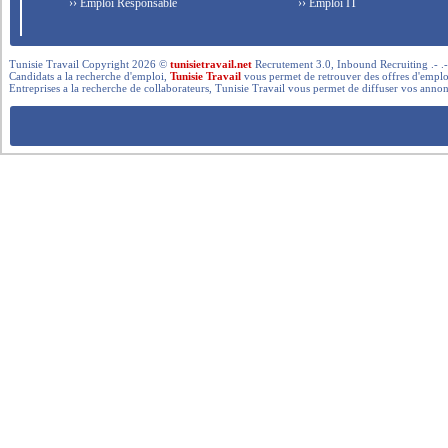
›› Emploi Responsable
›› Emploi IT
Tunisie Travail Copyright 2026 ©
tunisietravail.net
Recrutement 3.0, Inbound Recruiting .- .-.. --- 
Candidats a la recherche d'emploi,
Tunisie Travail
vous permet de retrouver des offres d'emploi 
Entreprises a la recherche de collaborateurs, Tunisie Travail vous permet de diffuser vos annon