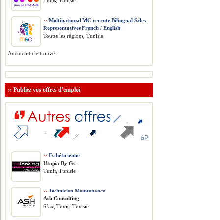
Tunis, Tunisie
››
Multinational MC recrute Bilingual Sales
Representatives French / English
Toutes les régions, Tunisie
Aucun article trouvé.
››
Publiez vos offres d'emploi
››
Esthéticienne
Utopia By Gs
Tunis, Tunisie
››
Technicien Maintenance
Ash Consulting
Sfax, Tunis, Tunisie