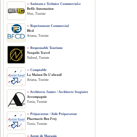
››
Assistant.e Technico Commercial.e
Be4Ic Automation
Sfax, Tunisie
››
Représentant Commercial
Bfcd
Ariana, Tunisie
››
Responsable Tourisme
Neopolis Travel
Nabeul, Tunisie
››
Comptable
La Maison De L’abrasif
Ariana, Tunisie
››
Architecte Junior / Architecte Stagiaire
Arcompagnie
Tunis, Tunisie
››
Préparateur / Aide Préparateur
Pharmacie Ben Frej
Tunis, Tunisie
››
Agent de Magasin