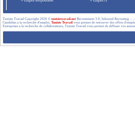
›› Emploi Responsable
›› Emploi IT
Tunisie Travail Copyright 2026 ©
tunisietravail.net
Recrutement 3.0, Inbound Recruiting .- .-.. --- 
Candidats a la recherche d'emploi,
Tunisie Travail
vous permet de retrouver des offres d'emploi 
Entreprises a la recherche de collaborateurs, Tunisie Travail vous permet de diffuser vos annon