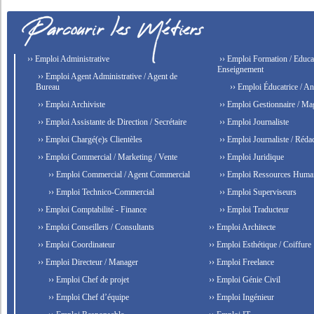
›› Emploi Administrative
›› Emploi Formation / Educat
Enseignement
›› Emploi Agent Administrative / Agent de
Bureau
›› Emploi Éducatrice / An
›› Emploi Archiviste
›› Emploi Gestionnaire / Ma
›› Emploi Assistante de Direction / Secrétaire
›› Emploi Journaliste
›› Emploi Chargé(e)s Clientèles
›› Emploi Journaliste / Rédac
›› Emploi Commercial / Marketing / Vente
›› Emploi Juridique
›› Emploi Commercial / Agent Commercial
›› Emploi Ressources Huma
›› Emploi Technico-Commercial
›› Emploi Superviseurs
›› Emploi Comptabilité - Finance
›› Emploi Traducteur
›› Emploi Conseillers / Consultants
›› Emploi Architecte
›› Emploi Coordinateur
›› Emploi Esthétique / Coiffure
›› Emploi Directeur / Manager
›› Emploi Freelance
›› Emploi Chef de projet
›› Emploi Génie Civil
›› Emploi Chef d’équipe
›› Emploi Ingénieur