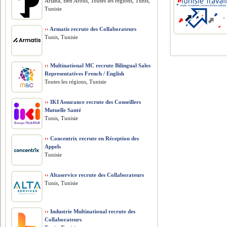
Ariana, Ben Arous, Toutes les régions, Tunis,
Tunisie
››
Armatis recrute des Collaborateurs
Tunis, Tunisie
››
Multinational MC recrute Bilingual Sales
Representatives French / English
Toutes les régions, Tunisie
››
IKI Assurance recrute des Conseillers
Mutuelle Santé
Tunis, Tunisie
››
Concentrix recrute en Réception des
Appels
Tunisie
››
Altaservice recrute des Collaborateurs
Tunis, Tunisie
››
Industrie Multinational recrute des
Collaborateurs