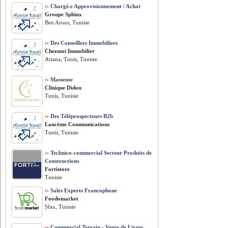
››
Chargé.e Approvisionnement / Achat
Groupe Sphinx
Ben Arous, Tunisie
››
Des Conseillers Immobiliers
Chezmoi Immobilier
Ariana, Tunis, Tunisie
››
Masseuse
Clinique Didon
Tunis, Tunisie
››
Des Téléprospecteurs B2b
Lancème Communications
Tunis, Tunisie
››
Technico-commercial Secteur Produits de
Constructions
Fortistore
Tunisie
››
Sales Experts Francophone
Foodomarket
Sfax, Tunisie
››
Commercial Terrain - Vente de Livres