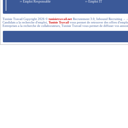
›› Emploi Responsable
›› Emploi IT
Tunisie Travail Copyright 2026 ©
tunisietravail.net
Recrutement 3.0, Inbound Recruiting .- .-.. --- 
Candidats a la recherche d'emploi,
Tunisie Travail
vous permet de retrouver des offres d'emploi 
Entreprises a la recherche de collaborateurs, Tunisie Travail vous permet de diffuser vos annon