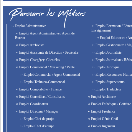
›› Emploi Administrative
›› Emploi Formation / Educat
Enseignement
›› Emploi Agent Administrative / Agent de
Bureau
›› Emploi Éducatrice / An
›› Emploi Archiviste
›› Emploi Gestionnaire / Ma
›› Emploi Assistante de Direction / Secrétaire
›› Emploi Journaliste
›› Emploi Chargé(e)s Clientèles
›› Emploi Journaliste / Rédac
›› Emploi Commercial / Marketing / Vente
›› Emploi Juridique
›› Emploi Commercial / Agent Commercial
›› Emploi Ressources Huma
›› Emploi Technico-Commercial
›› Emploi Superviseurs
›› Emploi Comptabilité - Finance
›› Emploi Traducteur
›› Emploi Conseillers / Consultants
›› Emploi Architecte
›› Emploi Coordinateur
›› Emploi Esthétique / Coiffure
›› Emploi Directeur / Manager
›› Emploi Freelance
›› Emploi Chef de projet
›› Emploi Génie Civil
›› Emploi Chef d’équipe
›› Emploi Ingénieur