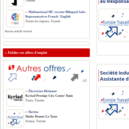
au Respons
Tunisie
››
Multinational MC recrute Bilingual Sales
Representatives French / English
Toutes les régions, Tunisie
Aucun article trouvé.
››
Publiez vos offres d'emploi
Société Indu
Assistante d
››
Électricien Bâtiment
Kyriad Prestige City Center Tunis
Tunis, Tunisie
››
Barista
Shahy Donuts La Tasse
Ariana, Tunisie