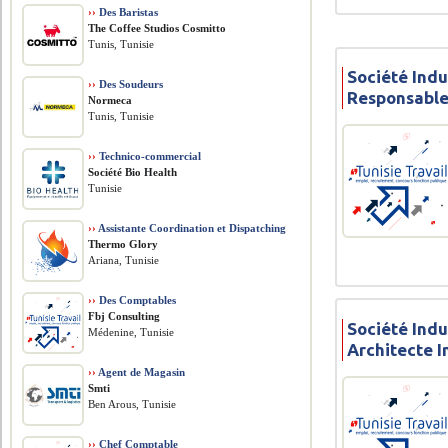
››
Des Baristas
The Coffee Studios Cosmitto
Tunis, Tunisie
Société Indu
››
Des Soudeurs
Responsable
Normeca
Tunis, Tunisie
››
Technico-commercial
Société Bio Health
Tunisie
››
Assistante Coordination et Dispatching
Thermo Glory
Ariana, Tunisie
››
Des Comptables
Fbj Consulting
Société Indu
Médenine, Tunisie
Architecte I
››
Agent de Magasin
Smti
Ben Arous, Tunisie
››
Chef Comptable