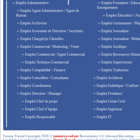
›› Emploi Administrative
›› Emploi Formation / Educat
Enseignement
›› Emploi Agent Administrative / Agent de
Bureau
›› Emploi Éducatrice / An
›› Emploi Archiviste
›› Emploi Gestionnaire / Ma
›› Emploi Assistante de Direction / Secrétaire
›› Emploi Journaliste
›› Emploi Chargé(e)s Clientèles
›› Emploi Journaliste / Rédac
›› Emploi Commercial / Marketing / Vente
›› Emploi Juridique
›› Emploi Commercial / Agent Commercial
›› Emploi Ressources Huma
›› Emploi Technico-Commercial
›› Emploi Superviseurs
›› Emploi Comptabilité - Finance
›› Emploi Traducteur
›› Emploi Conseillers / Consultants
›› Emploi Architecte
›› Emploi Coordinateur
›› Emploi Esthétique / Coiffure
›› Emploi Directeur / Manager
›› Emploi Freelance
›› Emploi Chef de projet
›› Emploi Génie Civil
›› Emploi Chef d’équipe
›› Emploi Ingénieur
›› Emploi Responsable
›› Emploi IT
Tunisie Travail Copyright 2026 ©
tunisietravail.net
Recrutement 3.0, Inbound Recruiting .- .-.. --- 
Candidats a la recherche d'emploi,
Tunisie Travail
vous permet de retrouver des offres d'emploi 