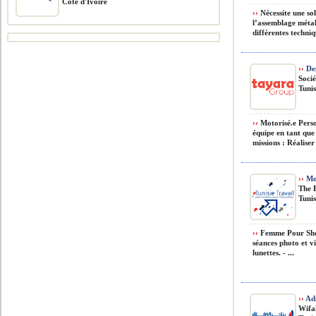
Côte d'Ivoire
››
Nécessite une so
l’assemblage métal
différentes techniq
››
De
Socié
Tunis
››
Motorisé.e Pers
équipe en tant que
missions : Réalise
››
Mo
The 
Tunis
››
Femme Pour Shoot
séances photo et v
lunettes. - ...
››
Adm
Wifa