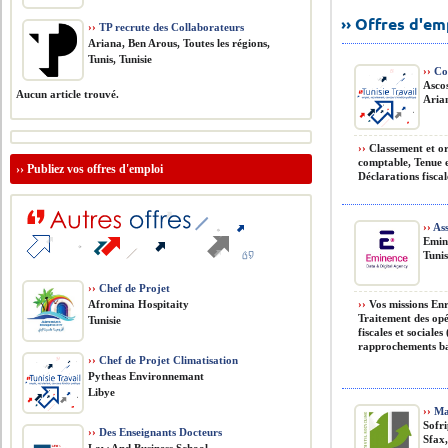
›› Offres d'e
››
TP recrute des Collaborateurs
Ariana, Ben Arous, Toutes les régions,
Tunis, Tunisie
››
Com
Asco
Aucun article trouvé.
Arian
››
Classement et or
comptable, Tenue et
››
Publiez vos offres d'emploi
Déclarations fiscale
››
Ass
Emin
Tunis
››
Chef de Projet
Afromina Hospitaity
››
Vos missions Enr
Traitement des opé
Tunisie
fiscales et sociale
rapprochements ban
››
Chef de Projet Climatisation
Pytheas Environnemant
Libye
››
Ma
Sofr
››
Des Enseignants Docteurs
Sfax,