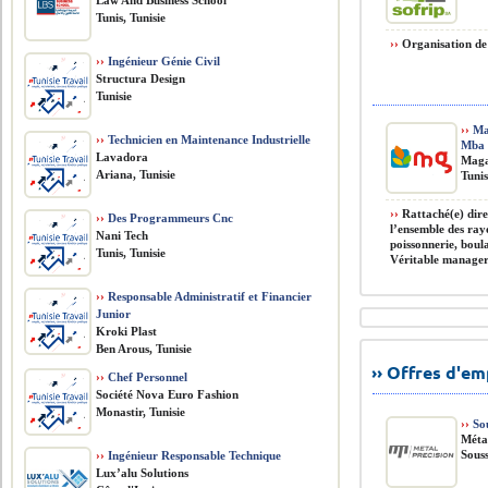
Law And Business School
Tunis, Tunisie
››
Organisation de s
››
Ingénieur Génie Civil
Structura Design
Tunisie
››
Man
››
Technicien en Maintenance Industrielle
Mba
Lavadora
Maga
Ariana, Tunisie
Tunis
››
Rattaché(e) dire
››
Des Programmeurs Cnc
l’ensemble des ray
Nani Tech
poissonnerie, boula
Tunis, Tunisie
Véritable manager 
››
Responsable Administratif et Financier
Junior
Kroki Plast
Ben Arous, Tunisie
›› Offres d'e
››
Chef Personnel
Société Nova Euro Fashion
Monastir, Tunisie
››
So
Méta
Souss
››
Ingénieur Responsable Technique
Lux’alu Solutions