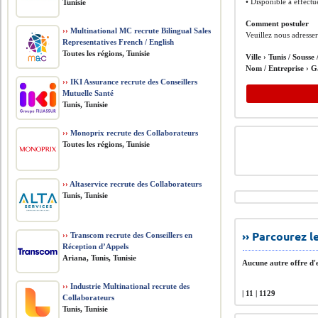
• Disponible à éffect
Tunisie
Comment postuler
››
Multinational MC recrute Bilingual Sales
Veuillez nous adress­e
Representatives French / English
Toutes les régions, Tunisie
Ville ›
Tunis / Sousse
Nom / Entreprise ›
G
››
IKI Assurance recrute des Conseillers
Mutuelle Santé
Tunis, Tunisie
››
Monoprix recrute des Collaborateurs
Toutes les régions, Tunisie
››
Altaservice recrute des Collaborateurs
Tunis, Tunisie
›› Parcourez 
››
Transcom recrute des Conseillers en
Réception d’Appels
Ariana, Tunis, Tunisie
Aucune autre offre d'e
››
Industrie Multinational recrute des
| 11 | 1129
Collaborateurs
Tunis, Tunisie