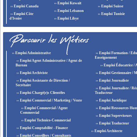
›› Emploi Kuwait
›› Emploi Canada
›› Emploi Suisse
›› Emploi Lebanon
›› Emploi Côte
›› Emploi Tunisie
d'Ivoire
›› Emploi Libye
›› Emploi Administrative
›› Emploi Formation / Edu
Enseignement
›› Emploi Agent Administrative / Agent de
Bureau
›› Emploi Éducatrice / 
›› Emploi Archiviste
›› Emploi Gestionnaire / M
›› Emploi Assistante de Direction /
›› Emploi Journaliste
Secrétaire
›› Emploi Journaliste / Réd
›› Emploi Chargé(e)s Clientèles
Traducteur
›› Emploi Commercial / Marketing / Vente
›› Emploi Juridique
›› Emploi Commercial / Agent
›› Emploi Ressources Hum
Commercial
›› Emploi Superviseurs
›› Emploi Technico-Commercial
›› Emploi Traducteur
›› Emploi Comptabilité - Finance
›› Emploi Architecte
›› Emploi Conseillers / Consultants