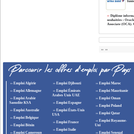
Tunis
››
Diplôme informat
souhaitées : Oracl
Associate (OCA). 
›› ››
›› Emploi Algérie
›› Emploi Djibouti
›› Emploi Maroc
›› Emploi Allemagne
›› Emploi Émirats
›› Emploi Mauritanie
Arabes Unis UAE
›› Emploi Arabie
›› Emploi Oman
Saoudite KSA
›› Emploi Espagne
›› Emploi Poland
›› Emploi Australie
›› Emploi États-Unis
›› Emploi Qatar
USA
›› Emploi Belgique
›› Emploi Royaume-
›› Emploi France
›› Emploi Bénin
Uni
›› Emploi Italie
›› Emploi Cameroun
›› Emploi Senegal