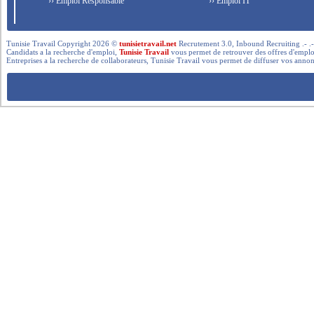
›› Emploi Responsable
›› Emploi IT
Tunisie Travail Copyright 2026 ©
tunisietravail.net
Recrutement 3.0, Inbound Recruiting .- .-.. --- 
Candidats a la recherche d'emploi,
Tunisie Travail
vous permet de retrouver des offres d'emploi 
Entreprises a la recherche de collaborateurs, Tunisie Travail vous permet de diffuser vos annon