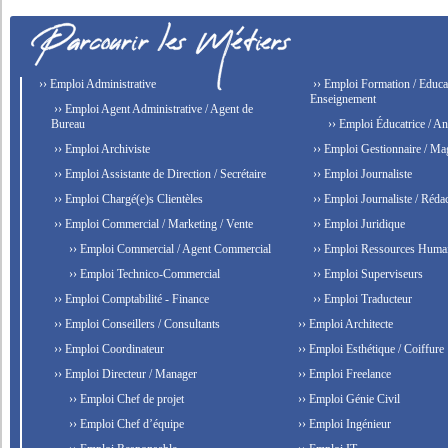
›› Emploi Administrative
›› Emploi Formation / Educat
Enseignement
›› Emploi Agent Administrative / Agent de
Bureau
›› Emploi Éducatrice / An
›› Emploi Archiviste
›› Emploi Gestionnaire / Ma
›› Emploi Assistante de Direction / Secrétaire
›› Emploi Journaliste
›› Emploi Chargé(e)s Clientèles
›› Emploi Journaliste / Rédac
›› Emploi Commercial / Marketing / Vente
›› Emploi Juridique
›› Emploi Commercial / Agent Commercial
›› Emploi Ressources Huma
›› Emploi Technico-Commercial
›› Emploi Superviseurs
›› Emploi Comptabilité - Finance
›› Emploi Traducteur
›› Emploi Conseillers / Consultants
›› Emploi Architecte
›› Emploi Coordinateur
›› Emploi Esthétique / Coiffure
›› Emploi Directeur / Manager
›› Emploi Freelance
›› Emploi Chef de projet
›› Emploi Génie Civil
›› Emploi Chef d’équipe
›› Emploi Ingénieur