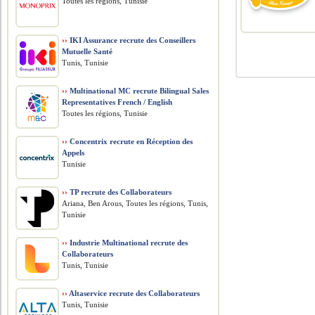
Toutes les régions, Tunisie
››
IKI Assurance recrute des Conseillers
Mutuelle Santé
Tunis, Tunisie
››
Multinational MC recrute Bilingual Sales
Representatives French / English
Toutes les régions, Tunisie
››
Concentrix recrute en Réception des
Appels
Tunisie
››
TP recrute des Collaborateurs
Ariana, Ben Arous, Toutes les régions, Tunis,
Tunisie
››
Industrie Multinational recrute des
Collaborateurs
Tunis, Tunisie
››
Altaservice recrute des Collaborateurs
Tunis, Tunisie