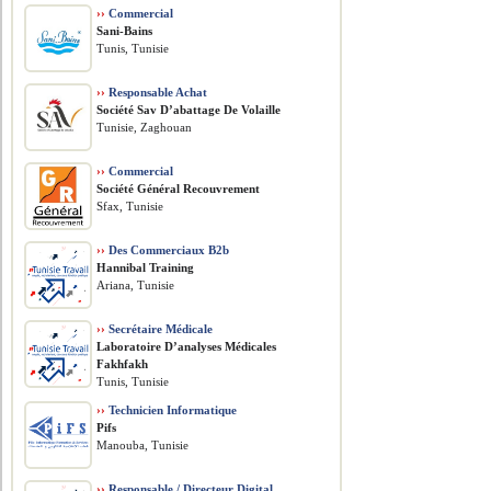
››
Commercial
Sani-Bains
Tunis, Tunisie
››
Responsable Achat
Société Sav D’abattage De Volaille
Tunisie, Zaghouan
››
Commercial
Société Général Recouvrement
Sfax, Tunisie
››
Des Commerciaux B2b
Hannibal Training
Ariana, Tunisie
››
Secrétaire Médicale
Laboratoire D’analyses Médicales
Fakhfakh
Tunis, Tunisie
››
Technicien Informatique
Pifs
Manouba, Tunisie
››
Responsable / Directeur Digital