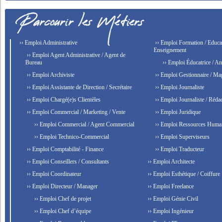
›› Emploi Administrative
›› Emploi Formation / Educat
Enseignement
›› Emploi Agent Administrative / Agent de
Bureau
›› Emploi Éducatrice / An
›› Emploi Archiviste
›› Emploi Gestionnaire / Ma
›› Emploi Assistante de Direction / Secrétaire
›› Emploi Journaliste
›› Emploi Chargé(e)s Clientèles
›› Emploi Journaliste / Rédac
›› Emploi Commercial / Marketing / Vente
›› Emploi Juridique
›› Emploi Commercial / Agent Commercial
›› Emploi Ressources Huma
›› Emploi Technico-Commercial
›› Emploi Superviseurs
›› Emploi Comptabilité - Finance
›› Emploi Traducteur
›› Emploi Conseillers / Consultants
›› Emploi Architecte
›› Emploi Coordinateur
›› Emploi Esthétique / Coiffure
›› Emploi Directeur / Manager
›› Emploi Freelance
›› Emploi Chef de projet
›› Emploi Génie Civil
›› Emploi Chef d’équipe
›› Emploi Ingénieur