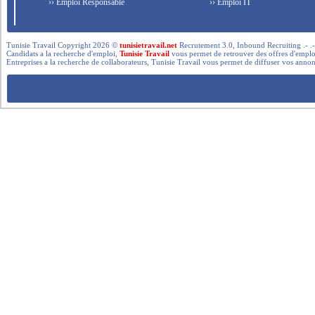
›› Emploi Responsable
›› Emploi IT
Tunisie Travail Copyright 2026 ©
tunisietravail.net
Recrutement 3.0, Inbound Recruiting .- .-.. --- 
Candidats a la recherche d'emploi,
Tunisie Travail
vous permet de retrouver des offres d'emploi 
Entreprises a la recherche de collaborateurs, Tunisie Travail vous permet de diffuser vos annon