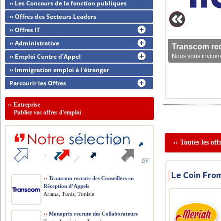
›› Les Concours de la fonction publiques
›› Offres des Secteurs Leaders
›› Offres IT
›› Administrative
Transcom rec
›› Emploi Centre d'Appel
Nous vous invitons
›› Immigration emploi à l'étranger
Parcourir les Offres
››
Entreprise
Publiez vos offres d'emploi
›› Toutes les of
Le Coin Fro
››
Transcom recrute des Conseillers en
Réception d’Appels
Ariana, Tunis, Tunisie
››
Monoprix recrute des Collaborateurs