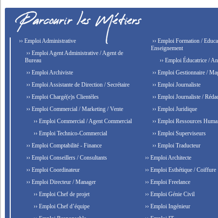
›› Emploi Administrative
›› Emploi Formation / Educat
Enseignement
›› Emploi Agent Administrative / Agent de
Bureau
›› Emploi Éducatrice / An
›› Emploi Archiviste
›› Emploi Gestionnaire / Ma
›› Emploi Assistante de Direction / Secrétaire
›› Emploi Journaliste
›› Emploi Chargé(e)s Clientèles
›› Emploi Journaliste / Rédac
›› Emploi Commercial / Marketing / Vente
›› Emploi Juridique
›› Emploi Commercial / Agent Commercial
›› Emploi Ressources Huma
›› Emploi Technico-Commercial
›› Emploi Superviseurs
›› Emploi Comptabilité - Finance
›› Emploi Traducteur
›› Emploi Conseillers / Consultants
›› Emploi Architecte
›› Emploi Coordinateur
›› Emploi Esthétique / Coiffure
›› Emploi Directeur / Manager
›› Emploi Freelance
›› Emploi Chef de projet
›› Emploi Génie Civil
›› Emploi Chef d’équipe
›› Emploi Ingénieur