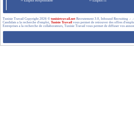
›› Emploi Responsable
›› Emploi IT
Tunisie Travail Copyright 2026 ©
tunisietravail.net
Recrutement 3.0, Inbound Recruiting .- .-.. --- 
Candidats a la recherche d'emploi,
Tunisie Travail
vous permet de retrouver des offres d'emploi 
Entreprises a la recherche de collaborateurs, Tunisie Travail vous permet de diffuser vos annon