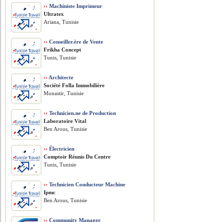
››
Machiniste Imprimeur
Ultratex
Ariana, Tunisie
››
Conseiller.ère de Vente
Frikha Concept
Tunis, Tunisie
››
Architecte
Société Folla Immobilière
Monastir, Tunisie
››
Technicien.ne de Production
Laboratoire Vital
Ben Arous, Tunisie
››
Électricien
Comptoir Réunis Du Centre
Tunis, Tunisie
››
Technicien Conducteur Machine
Ipmc
Ben Arous, Tunisie
››
Community Manager