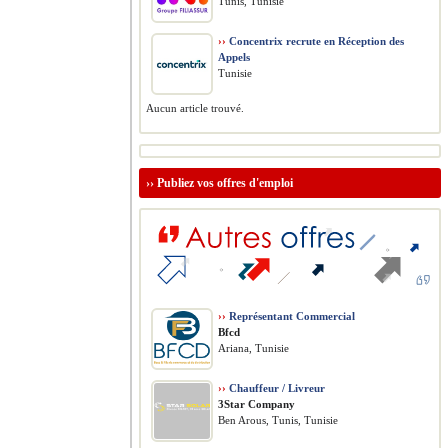
Tunis, Tunisie
››
Concentrix recrute en Réception des
Appels
Tunisie
Aucun article trouvé.
››
Publiez vos offres d'emploi
››
Représentant Commercial
Bfcd
Ariana, Tunisie
››
Chauffeur / Livreur
3Star Company
Ben Arous, Tunis, Tunisie