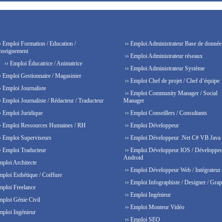
› Emploi Formation / Education /
›› Emploi Administrateur Base de donnée
nseignement
›› Emploi Administrateur réseaux
›› Emploi Éducatrice / Animatrice
›› Emploi Administrateur Système
› Emploi Gestionnaire / Magasinier
›› Emploi Chef de projet / Chef d’équipe
› Emploi Journaliste
›› Emploi Community Manager / Social
› Emploi Journaliste / Rédacteur / Traducteur
Manager
› Emploi Juridique
›› Emploi Conseillers / Consultants
› Emploi Ressources Humaines / RH
›› Emploi Développeur
› Emploi Superviseurs
›› Emploi Développeur .Net C# VB Java
› Emploi Traducteur
›› Emploi Développeur IOS / Développe
Android
mploi Architecte
›› Emploi Développeur Web / Intégrateur
mploi Esthétique / Coiffure
›› Emploi Infographiste / Designer / Grap
mploi Freelance
›› Emploi Ingénieur
mploi Génie Civil
›› Emploi Monteur Vidéo
mploi Ingénieur
›› Emploi SEO