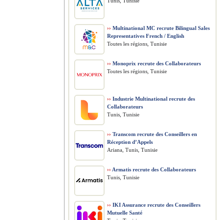
Tunis, Tunisie
››
Multinational MC recrute Bilingual Sales
Representatives French / English
Toutes les régions, Tunisie
››
Monoprix recrute des Collaborateurs
Toutes les régions, Tunisie
››
Industrie Multinational recrute des
Collaborateurs
Tunis, Tunisie
››
Transcom recrute des Conseillers en
Réception d’Appels
Ariana, Tunis, Tunisie
››
Armatis recrute des Collaborateurs
Tunis, Tunisie
››
IKI Assurance recrute des Conseillers
Mutuelle Santé