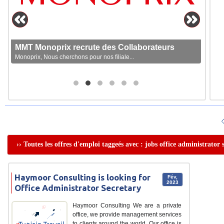
MMT Monoprix recrute des Collaborateurs
Monoprix, Nous cherchons pour nos filiale...
›› Toutes les offres d'emploi taggeés avec : jobs office administrator 
Haymoor Consulting is looking for
Fév,
2023
Office Administrator Secretary
Haymoor Consulting We are a private
office, we provide management services
to clients around the world. Our office is