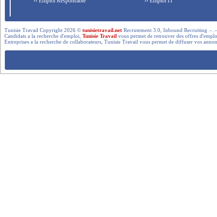
›› Emploi Responsable
›› Emploi IT
Tunisie Travail Copyright 2026 ©
tunisietravail.net
Recrutement 3.0, Inbound Recruiting .- .-.. --- 
Candidats a la recherche d'emploi,
Tunisie Travail
vous permet de retrouver des offres d'emploi 
Entreprises a la recherche de collaborateurs, Tunisie Travail vous permet de diffuser vos annon