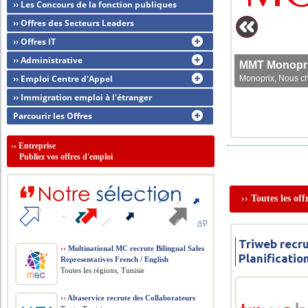
›› Les Concours de la fonction publiques
›› Offres des Secteurs Leaders
›› Offres IT
›› Administrative
MMT Monoprix
›› Emploi Centre d'Appel
Monoprix, Nous che
›› Immigration emploi à l'étranger
Parcourir les Offres
››
Entreprise
Publiez vos offres d'emploi
›› Toutes les of
Triweb recru
››
Multinational MC recrute Bilingual Sales
Planificati
Representatives French / English
Toutes les régions, Tunisie
››
Altaservice recrute des Collaborateurs