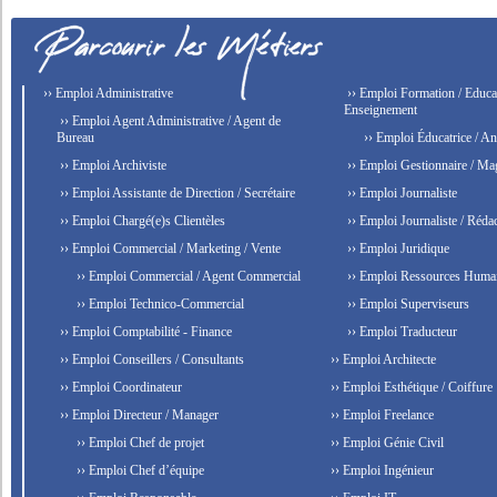
›› Emploi Administrative
›› Emploi Formation / Educat
Enseignement
›› Emploi Agent Administrative / Agent de
Bureau
›› Emploi Éducatrice / An
›› Emploi Archiviste
›› Emploi Gestionnaire / Ma
›› Emploi Assistante de Direction / Secrétaire
›› Emploi Journaliste
›› Emploi Chargé(e)s Clientèles
›› Emploi Journaliste / Rédac
›› Emploi Commercial / Marketing / Vente
›› Emploi Juridique
›› Emploi Commercial / Agent Commercial
›› Emploi Ressources Huma
›› Emploi Technico-Commercial
›› Emploi Superviseurs
›› Emploi Comptabilité - Finance
›› Emploi Traducteur
›› Emploi Conseillers / Consultants
›› Emploi Architecte
›› Emploi Coordinateur
›› Emploi Esthétique / Coiffure
›› Emploi Directeur / Manager
›› Emploi Freelance
›› Emploi Chef de projet
›› Emploi Génie Civil
›› Emploi Chef d’équipe
›› Emploi Ingénieur