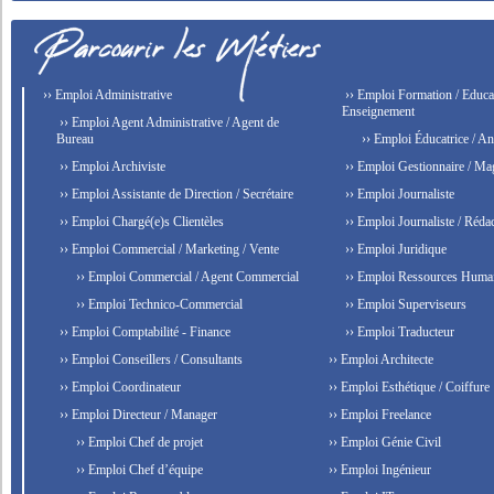
›› Emploi Administrative
›› Emploi Formation / Educat
Enseignement
›› Emploi Agent Administrative / Agent de
Bureau
›› Emploi Éducatrice / An
›› Emploi Archiviste
›› Emploi Gestionnaire / Ma
›› Emploi Assistante de Direction / Secrétaire
›› Emploi Journaliste
›› Emploi Chargé(e)s Clientèles
›› Emploi Journaliste / Rédac
›› Emploi Commercial / Marketing / Vente
›› Emploi Juridique
›› Emploi Commercial / Agent Commercial
›› Emploi Ressources Huma
›› Emploi Technico-Commercial
›› Emploi Superviseurs
›› Emploi Comptabilité - Finance
›› Emploi Traducteur
›› Emploi Conseillers / Consultants
›› Emploi Architecte
›› Emploi Coordinateur
›› Emploi Esthétique / Coiffure
›› Emploi Directeur / Manager
›› Emploi Freelance
›› Emploi Chef de projet
›› Emploi Génie Civil
›› Emploi Chef d’équipe
›› Emploi Ingénieur