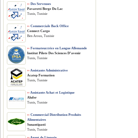
››
Des Serveuses
Pavarotti Berge Du Lac
Tunis, Tunisie
››
Commerciale Back Office
Connect Cargo
Ben Arous, Tunisie
››
Formateur.trice en Langue Allemande
Institut Pilote Des Sciences D’avenir
Tunis, Tunisie
››
Assistante Administrative
Acatep Formation
Tunis, Tunisie
››
Assistante Achat et Logistique
Alufer
Tunis, Tunisie
››
Commercial Distribution Produits
Alimentaires
Sunantipasti
Tunis, Tunisie
››
Agent de Lingerie