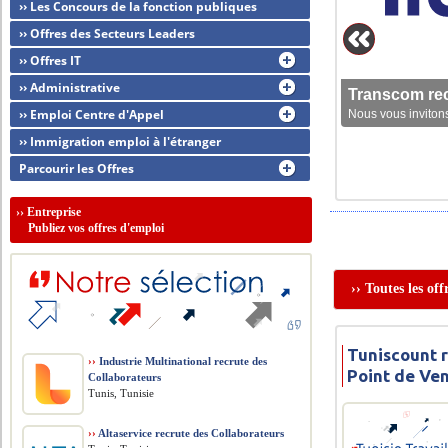
›› Les Concours de la fonction publiques
›› Offres des Secteurs Leaders
›› Offres IT
›› Administrative
Transcom rec
›› Emploi Centre d'Appel
Nous vous invitons
›› Immigration emploi à l'étranger
Parcourir les Offres
››
Entreprise
Publiez vos offres d'emploi
›› Toutes les of
Tuniscount 
››
Industrie Multinational recrute des
Point de Ve
Collaborateurs
Tunis, Tunisie
››
Altaservice recrute des Collaborateurs