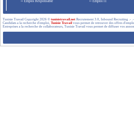
›› Emploi Responsable
›› Emploi IT
Tunisie Travail Copyright 2026 ©
tunisietravail.net
Recrutement 3.0, Inbound Recruiting .- .-.. --- 
Candidats a la recherche d'emploi,
Tunisie Travail
vous permet de retrouver des offres d'emploi 
Entreprises a la recherche de collaborateurs, Tunisie Travail vous permet de diffuser vos annon