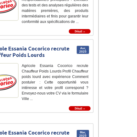
des tests et des analyses régulières des
matières premières, des produits
intermédiaires et finis pour garantir leur
conformité aux spécifications de ...
Détail ››
ole Essania Cocorico recrute
Avr,
2025
feur Poids Lourds
Agricole Essania Cocorico recrute
Chauffeur Poids Lourds Profil Chauffeur
poids lourd avec expérience Comment
postuler : Cette opportunité vous
intéresse et votre profil correspond ?
Envoyez-nous votre CV via le formulaire
Ville ...
Détail ››
ole Essania Cocorico recrute
Mar,
2025