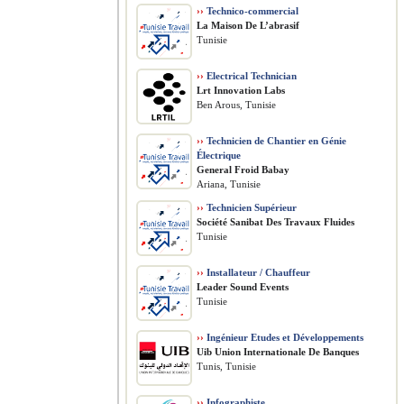
››
Technico-commercial
La Maison De L’abrasif
Tunisie
››
Electrical Technician
Lrt Innovation Labs
Ben Arous, Tunisie
››
Technicien de Chantier en Génie
Électrique
General Froid Babay
Ariana, Tunisie
››
Technicien Supérieur
Société Sanibat Des Travaux Fluides
Tunisie
››
Installateur / Chauffeur
Leader Sound Events
Tunisie
››
Ingénieur Etudes et Développements
Uib Union Internationale De Banques
Tunis, Tunisie
››
Infographiste