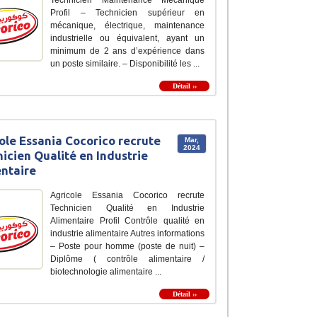
Profil – Technicien supérieur en
mécanique, électrique, maintenance
industrielle ou équivalent, ayant un
minimum de 2 ans d’expérience dans
un poste similaire. – Disponibilité les ...
Détail ››
ole Essania Cocorico recrute
Mar,
2024
icien Qualité en Industrie
ntaire
Agricole Essania Cocorico recrute
Technicien Qualité en Industrie
Alimentaire Profil Contrôle qualité en
industrie alimentaire Autres informations
– Poste pour homme (poste de nuit) –
Diplôme ( contrôle alimentaire /
biotechnologie alimentaire ...
Détail ››