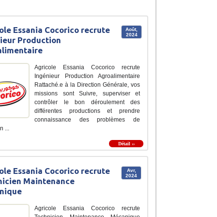
ole Essania Cocorico recrute
Août,
2024
ieur Production
limentaire
Agricole Essania Cocorico recrute
Ingénieur Production Agroalimentaire
Rattaché.e à la Direction Générale, vos
missions sont Suivre, superviser et
contrôler le bon déroulement des
différentes productions et prendre
connaissance des problèmes de
 ...
Détail ››
ole Essania Cocorico recrute
Avr,
2024
nicien Maintenance
nique
Agricole Essania Cocorico recrute
Technicien Maintenance Mécanique