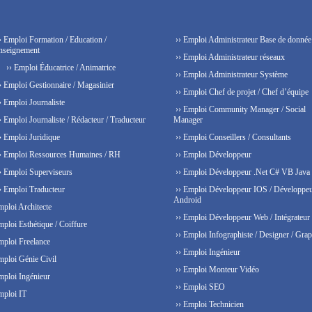
› Emploi Formation / Education /
›› Emploi Administrateur Base de donnée
nseignement
›› Emploi Administrateur réseaux
›› Emploi Éducatrice / Animatrice
›› Emploi Administrateur Système
› Emploi Gestionnaire / Magasinier
›› Emploi Chef de projet / Chef d’équipe
› Emploi Journaliste
›› Emploi Community Manager / Social
› Emploi Journaliste / Rédacteur / Traducteur
Manager
› Emploi Juridique
›› Emploi Conseillers / Consultants
› Emploi Ressources Humaines / RH
›› Emploi Développeur
› Emploi Superviseurs
›› Emploi Développeur .Net C# VB Java
› Emploi Traducteur
›› Emploi Développeur IOS / Développe
Android
mploi Architecte
›› Emploi Développeur Web / Intégrateur
mploi Esthétique / Coiffure
›› Emploi Infographiste / Designer / Grap
mploi Freelance
›› Emploi Ingénieur
mploi Génie Civil
›› Emploi Monteur Vidéo
mploi Ingénieur
›› Emploi SEO
mploi IT
›› Emploi Technicien