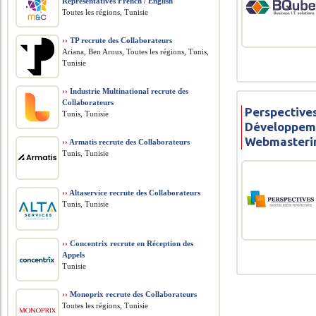
Representatives French / English
Toutes les régions, Tunisie
››
TP recrute des Collaborateurs
Ariana, Ben Arous, Toutes les régions, Tunis,
Tunisie
››
Industrie Multinational recrute des
Collaborateurs
Perspectives
Tunis, Tunisie
Développem
Webmasteri
››
Armatis recrute des Collaborateurs
Tunis, Tunisie
››
Altaservice recrute des Collaborateurs
Tunis, Tunisie
››
Concentrix recrute en Réception des
Appels
Tunisie
››
Monoprix recrute des Collaborateurs
Toutes les régions, Tunisie