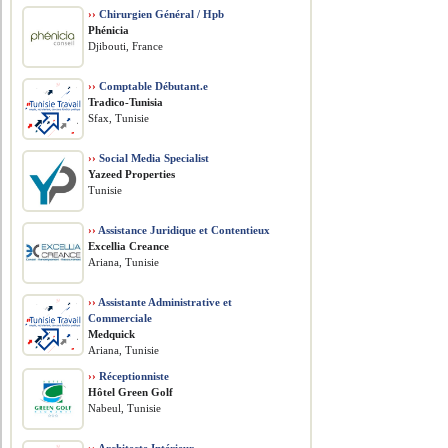
››
Chirurgien Général / Hpb
Phénicia
Djibouti, France
››
Comptable Débutant.e
Tradico-Tunisia
Sfax, Tunisie
››
Social Media Specialist
Yazeed Properties
Tunisie
››
Assistance Juridique et Contentieux
Excellia Creance
Ariana, Tunisie
››
Assistante Administrative et
Commerciale
Medquick
Ariana, Tunisie
››
Réceptionniste
Hôtel Green Golf
Nabeul, Tunisie