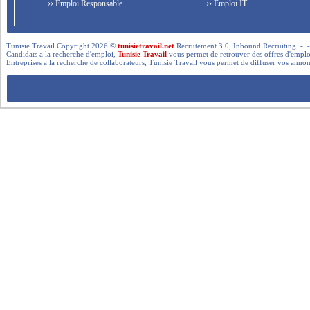
›› Emploi Responsable
›› Emploi IT
Tunisie Travail Copyright 2026 ©
tunisietravail.net
Recrutement 3.0, Inbound Recruiting .- .-.. --- 
Candidats a la recherche d'emploi,
Tunisie Travail
vous permet de retrouver des offres d'emploi 
Entreprises a la recherche de collaborateurs, Tunisie Travail vous permet de diffuser vos annon