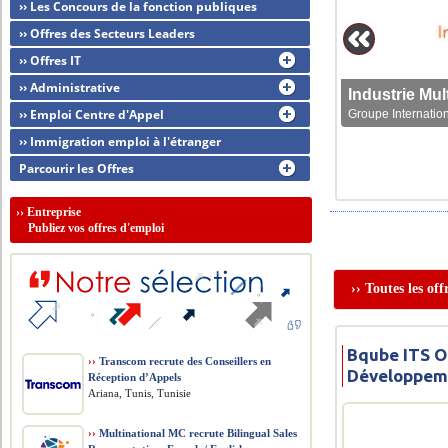
›› Les Concours de la fonction publiques
›› Offres des Secteurs Leaders
›› Offres IT
›› Administrative
›› Emploi Centre d'Appel
Groupe Internation
›› Immigration emploi à l'étranger
Parcourir les Offres
››
Entreprise
Publiez vos offres d'emploi
›› Toutes les o
Bqube ITS O
››
Transcom recrute des Conseillers en
Développem
Réception d’Appels
Ariana, Tunis, Tunisie
››
Multinational MC recrute Bilingual Sales