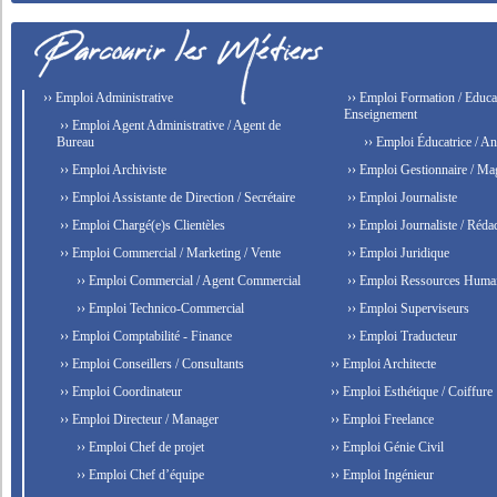
›› Emploi Administrative
›› Emploi Formation / Educat
Enseignement
›› Emploi Agent Administrative / Agent de
Bureau
›› Emploi Éducatrice / An
›› Emploi Archiviste
›› Emploi Gestionnaire / Ma
›› Emploi Assistante de Direction / Secrétaire
›› Emploi Journaliste
›› Emploi Chargé(e)s Clientèles
›› Emploi Journaliste / Rédac
›› Emploi Commercial / Marketing / Vente
›› Emploi Juridique
›› Emploi Commercial / Agent Commercial
›› Emploi Ressources Huma
›› Emploi Technico-Commercial
›› Emploi Superviseurs
›› Emploi Comptabilité - Finance
›› Emploi Traducteur
›› Emploi Conseillers / Consultants
›› Emploi Architecte
›› Emploi Coordinateur
›› Emploi Esthétique / Coiffure
›› Emploi Directeur / Manager
›› Emploi Freelance
›› Emploi Chef de projet
›› Emploi Génie Civil
›› Emploi Chef d’équipe
›› Emploi Ingénieur