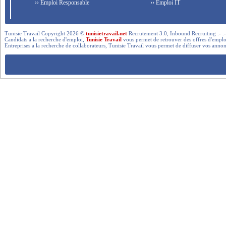
›› Emploi Responsable
›› Emploi IT
Tunisie Travail Copyright 2026 ©
tunisietravail.net
Recrutement 3.0, Inbound Recruiting .- .-.. --- 
Candidats a la recherche d'emploi,
Tunisie Travail
vous permet de retrouver des offres d'emploi 
Entreprises a la recherche de collaborateurs, Tunisie Travail vous permet de diffuser vos annon