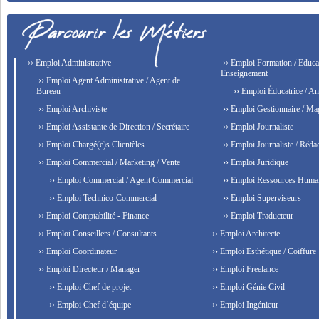
›› Emploi Administrative
›› Emploi Formation / Educat
Enseignement
›› Emploi Agent Administrative / Agent de
Bureau
›› Emploi Éducatrice / An
›› Emploi Archiviste
›› Emploi Gestionnaire / Ma
›› Emploi Assistante de Direction / Secrétaire
›› Emploi Journaliste
›› Emploi Chargé(e)s Clientèles
›› Emploi Journaliste / Rédac
›› Emploi Commercial / Marketing / Vente
›› Emploi Juridique
›› Emploi Commercial / Agent Commercial
›› Emploi Ressources Huma
›› Emploi Technico-Commercial
›› Emploi Superviseurs
›› Emploi Comptabilité - Finance
›› Emploi Traducteur
›› Emploi Conseillers / Consultants
›› Emploi Architecte
›› Emploi Coordinateur
›› Emploi Esthétique / Coiffure
›› Emploi Directeur / Manager
›› Emploi Freelance
›› Emploi Chef de projet
›› Emploi Génie Civil
›› Emploi Chef d’équipe
›› Emploi Ingénieur