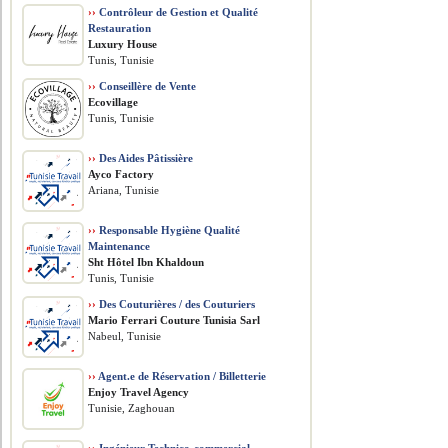
››
Contrôleur de Gestion et Qualité
Restauration
Luxury House
Tunis, Tunisie
››
Conseillère de Vente
Ecovillage
Tunis, Tunisie
››
Des Aides Pâtissière
Ayco Factory
Ariana, Tunisie
››
Responsable Hygiène Qualité
Maintenance
Sht Hôtel Ibn Khaldoun
Tunis, Tunisie
››
Des Couturières / des Couturiers
Mario Ferrari Couture Tunisia Sarl
Nabeul, Tunisie
››
Agent.e de Réservation / Billetterie
Enjoy Travel Agency
Tunisie, Zaghouan