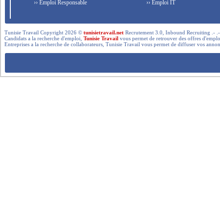
›› Emploi Responsable
›› Emploi IT
Tunisie Travail Copyright 2026 ©
tunisietravail.net
Recrutement 3.0, Inbound Recruiting .- .-.. --- 
Candidats a la recherche d'emploi,
Tunisie Travail
vous permet de retrouver des offres d'emploi 
Entreprises a la recherche de collaborateurs, Tunisie Travail vous permet de diffuser vos annon