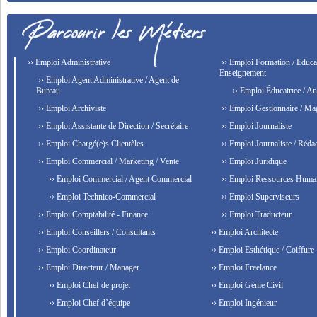
›› Emploi Administrative
›› Emploi Formation / Educat
Enseignement
›› Emploi Agent Administrative / Agent de
Bureau
›› Emploi Éducatrice / An
›› Emploi Archiviste
›› Emploi Gestionnaire / Ma
›› Emploi Assistante de Direction / Secrétaire
›› Emploi Journaliste
›› Emploi Chargé(e)s Clientèles
›› Emploi Journaliste / Rédac
›› Emploi Commercial / Marketing / Vente
›› Emploi Juridique
›› Emploi Commercial / Agent Commercial
›› Emploi Ressources Huma
›› Emploi Technico-Commercial
›› Emploi Superviseurs
›› Emploi Comptabilité - Finance
›› Emploi Traducteur
›› Emploi Conseillers / Consultants
›› Emploi Architecte
›› Emploi Coordinateur
›› Emploi Esthétique / Coiffure
›› Emploi Directeur / Manager
›› Emploi Freelance
›› Emploi Chef de projet
›› Emploi Génie Civil
›› Emploi Chef d’équipe
›› Emploi Ingénieur