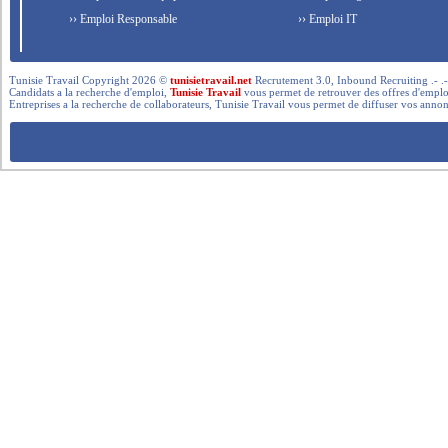
›› Emploi Responsable
›› Emploi IT
Tunisie Travail Copyright 2026 ©
tunisietravail.net
Recrutement 3.0, Inbound Recruiting .- .-.. --- 
Candidats a la recherche d'emploi,
Tunisie Travail
vous permet de retrouver des offres d'emploi 
Entreprises a la recherche de collaborateurs, Tunisie Travail vous permet de diffuser vos annon