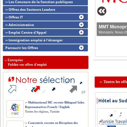
›› Les Concours de la fonction publiques
›› Offres des Secteurs Leaders
›› Offres IT
›› Administrative
MMT Monoprix
›› Emploi Centre d'Appel
Monoprix, Nous che
›› Immigration emploi à l'étranger
Parcourir les Offres
››
Entreprise
Publiez vos offres d'emploi
›› Toutes les of
Hôtel au Sud
››
Multinational MC recrute Bilingual Sales
Representatives French / English
Toutes les régions, Tunisie
››
Concentrix recrute en Réception des