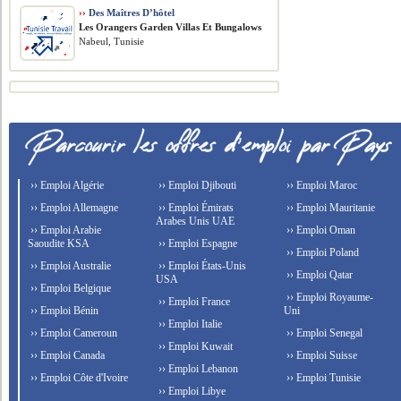
››
Des Maîtres D’hôtel
Les Orangers Garden Villas Et Bungalows
Nabeul, Tunisie
›› Emploi Algérie
›› Emploi Djibouti
›› Emploi Maroc
›› Emploi Allemagne
›› Emploi Émirats
›› Emploi Mauritanie
Arabes Unis UAE
›› Emploi Arabie
›› Emploi Oman
Saoudite KSA
›› Emploi Espagne
›› Emploi Poland
›› Emploi Australie
›› Emploi États-Unis
›› Emploi Qatar
USA
›› Emploi Belgique
›› Emploi Royaume-
›› Emploi France
›› Emploi Bénin
Uni
›› Emploi Italie
›› Emploi Cameroun
›› Emploi Senegal
›› Emploi Kuwait
›› Emploi Canada
›› Emploi Suisse
›› Emploi Lebanon
›› Emploi Côte d'Ivoire
›› Emploi Tunisie
›› Emploi Libye