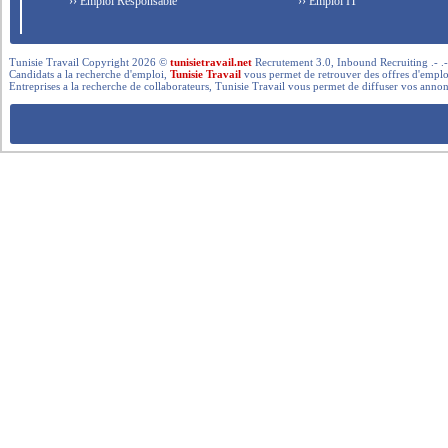
›› Emploi Responsable
›› Emploi IT
Tunisie Travail Copyright 2026 ©
tunisietravail.net
Recrutement 3.0, Inbound Recruiting .- .-.. --- 
Candidats a la recherche d'emploi,
Tunisie Travail
vous permet de retrouver des offres d'emploi 
Entreprises a la recherche de collaborateurs, Tunisie Travail vous permet de diffuser vos annon