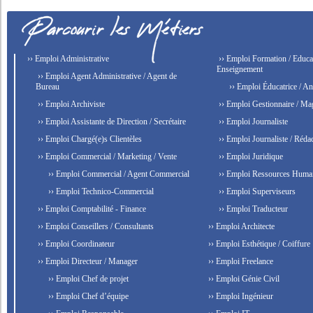
›› Emploi Administrative
›› Emploi Formation / Educat
Enseignement
›› Emploi Agent Administrative / Agent de
Bureau
›› Emploi Éducatrice / An
›› Emploi Archiviste
›› Emploi Gestionnaire / Ma
›› Emploi Assistante de Direction / Secrétaire
›› Emploi Journaliste
›› Emploi Chargé(e)s Clientèles
›› Emploi Journaliste / Rédac
›› Emploi Commercial / Marketing / Vente
›› Emploi Juridique
›› Emploi Commercial / Agent Commercial
›› Emploi Ressources Huma
›› Emploi Technico-Commercial
›› Emploi Superviseurs
›› Emploi Comptabilité - Finance
›› Emploi Traducteur
›› Emploi Conseillers / Consultants
›› Emploi Architecte
›› Emploi Coordinateur
›› Emploi Esthétique / Coiffure
›› Emploi Directeur / Manager
›› Emploi Freelance
›› Emploi Chef de projet
›› Emploi Génie Civil
›› Emploi Chef d’équipe
›› Emploi Ingénieur