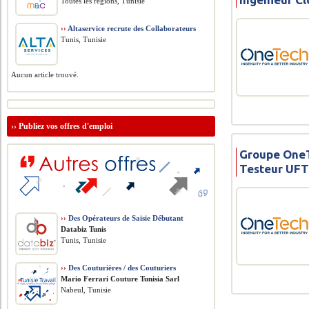
Toutes les régions, Tunisie
››
Altaservice recrute des Collaborateurs
Tunis, Tunisie
Aucun article trouvé.
››
Publiez vos offres d'emploi
Groupe OneT
Testeur UF
››
Des Opérateurs de Saisie Débutant
Databiz Tunis
Tunis, Tunisie
››
Des Couturières / des Couturiers
Mario Ferrari Couture Tunisia Sarl
Nabeul, Tunisie