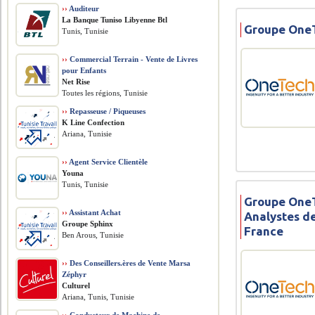
››
Auditeur
La Banque Tuniso Libyenne Btl
Groupe OneT
Tunis, Tunisie
››
Commercial Terrain - Vente de Livres
pour Enfants
Net Rise
Toutes les régions, Tunisie
››
Repasseuse / Piqueuses
K Line Confection
Ariana, Tunisie
››
Agent Service Clientèle
Youna
Tunis, Tunisie
Groupe OneT
››
Assistant Achat
Analystes de
Groupe Sphinx
France
Ben Arous, Tunisie
››
Des Conseillers.ères de Vente Marsa
Zéphyr
Culturel
Ariana, Tunis, Tunisie