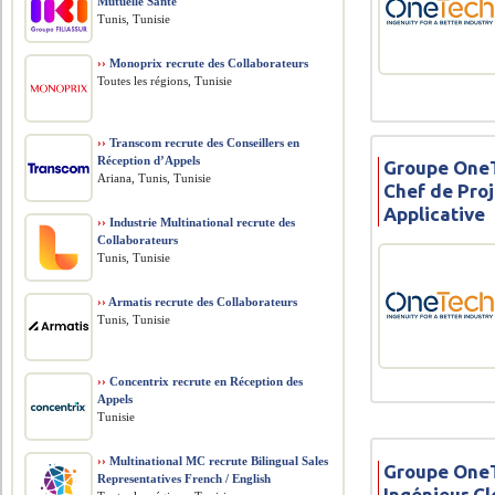
Mutuelle Santé
Tunis, Tunisie
››
Monoprix recrute des Collaborateurs
Toutes les régions, Tunisie
››
Transcom recrute des Conseillers en
Réception d’Appels
Groupe OneT
Ariana, Tunis, Tunisie
Chef de Pro
Applicative
››
Industrie Multinational recrute des
Collaborateurs
Tunis, Tunisie
››
Armatis recrute des Collaborateurs
Tunis, Tunisie
››
Concentrix recrute en Réception des
Appels
Tunisie
››
Multinational MC recrute Bilingual Sales
Groupe OneT
Representatives French / English
Ingénieur C