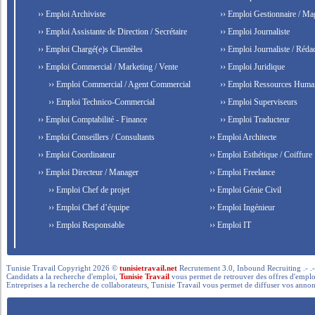
›› Emploi Archiviste
›› Emploi Gestionnaire / Ma
›› Emploi Assistante de Direction / Secrétaire
›› Emploi Journaliste
›› Emploi Chargé(e)s Clientèles
›› Emploi Journaliste / Rédac
›› Emploi Commercial / Marketing / Vente
›› Emploi Juridique
›› Emploi Commercial / Agent Commercial
›› Emploi Ressources Huma
›› Emploi Technico-Commercial
›› Emploi Superviseurs
›› Emploi Comptabilité - Finance
›› Emploi Traducteur
›› Emploi Conseillers / Consultants
›› Emploi Architecte
›› Emploi Coordinateur
›› Emploi Esthétique / Coiffure
›› Emploi Directeur / Manager
›› Emploi Freelance
›› Emploi Chef de projet
›› Emploi Génie Civil
›› Emploi Chef d’équipe
›› Emploi Ingénieur
›› Emploi Responsable
›› Emploi IT
Tunisie Travail Copyright 2026 ©
tunisietravail.net
Recrutement 3.0, Inbound Recruiting .- .-.. --- 
Candidats a la recherche d'emploi,
Tunisie Travail
vous permet de retrouver des offres d'emploi 
Entreprises a la recherche de collaborateurs, Tunisie Travail vous permet de diffuser vos annon