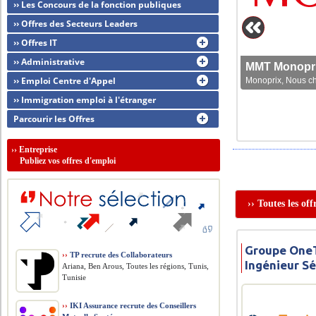
›› Les Concours de la fonction publiques
›› Offres des Secteurs Leaders
›› Offres IT
›› Administrative
MMT Monoprix
›› Emploi Centre d'Appel
Monoprix, Nous che
›› Immigration emploi à l'étranger
Parcourir les Offres
››
Entreprise
Publiez vos offres d'emploi
›› Toutes les of
Groupe OneT
››
TP recrute des Collaborateurs
Ingénieur Sé
Ariana, Ben Arous, Toutes les régions, Tunis,
Tunisie
››
IKI Assurance recrute des Conseillers