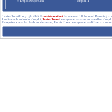
›› Emploi Responsable
›› Emploi IT
Tunisie Travail Copyright 2026 ©
tunisietravail.net
Recrutement 3.0, Inbound Recruiting .- .-.. --- 
Candidats a la recherche d'emploi,
Tunisie Travail
vous permet de retrouver des offres d'emploi 
Entreprises a la recherche de collaborateurs, Tunisie Travail vous permet de diffuser vos annon