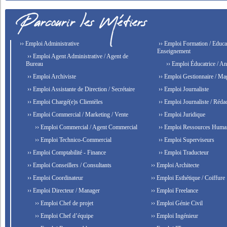
›› Emploi Administrative
›› Emploi Formation / Educat
Enseignement
›› Emploi Agent Administrative / Agent de
Bureau
›› Emploi Éducatrice / An
›› Emploi Archiviste
›› Emploi Gestionnaire / Ma
›› Emploi Assistante de Direction / Secrétaire
›› Emploi Journaliste
›› Emploi Chargé(e)s Clientèles
›› Emploi Journaliste / Rédac
›› Emploi Commercial / Marketing / Vente
›› Emploi Juridique
›› Emploi Commercial / Agent Commercial
›› Emploi Ressources Huma
›› Emploi Technico-Commercial
›› Emploi Superviseurs
›› Emploi Comptabilité - Finance
›› Emploi Traducteur
›› Emploi Conseillers / Consultants
›› Emploi Architecte
›› Emploi Coordinateur
›› Emploi Esthétique / Coiffure
›› Emploi Directeur / Manager
›› Emploi Freelance
›› Emploi Chef de projet
›› Emploi Génie Civil
›› Emploi Chef d’équipe
›› Emploi Ingénieur