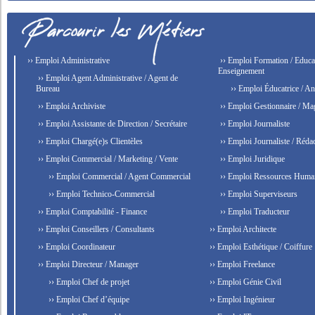
›› Emploi Administrative
›› Emploi Formation / Educat
Enseignement
›› Emploi Agent Administrative / Agent de
Bureau
›› Emploi Éducatrice / An
›› Emploi Archiviste
›› Emploi Gestionnaire / Ma
›› Emploi Assistante de Direction / Secrétaire
›› Emploi Journaliste
›› Emploi Chargé(e)s Clientèles
›› Emploi Journaliste / Rédac
›› Emploi Commercial / Marketing / Vente
›› Emploi Juridique
›› Emploi Commercial / Agent Commercial
›› Emploi Ressources Huma
›› Emploi Technico-Commercial
›› Emploi Superviseurs
›› Emploi Comptabilité - Finance
›› Emploi Traducteur
›› Emploi Conseillers / Consultants
›› Emploi Architecte
›› Emploi Coordinateur
›› Emploi Esthétique / Coiffure
›› Emploi Directeur / Manager
›› Emploi Freelance
›› Emploi Chef de projet
›› Emploi Génie Civil
›› Emploi Chef d’équipe
›› Emploi Ingénieur