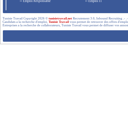
›› Emploi Responsable
›› Emploi IT
Tunisie Travail Copyright 2026 ©
tunisietravail.net
Recrutement 3.0, Inbound Recruiting .- .-.. --- 
Candidats a la recherche d'emploi,
Tunisie Travail
vous permet de retrouver des offres d'emploi 
Entreprises a la recherche de collaborateurs, Tunisie Travail vous permet de diffuser vos annon