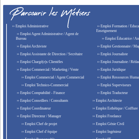
›› Emploi Administrative
›› Emploi Formation / Educat
Enseignement
›› Emploi Agent Administrative / Agent de
Bureau
›› Emploi Éducatrice / An
›› Emploi Archiviste
›› Emploi Gestionnaire / Ma
›› Emploi Assistante de Direction / Secrétaire
›› Emploi Journaliste
›› Emploi Chargé(e)s Clientèles
›› Emploi Journaliste / Rédac
›› Emploi Commercial / Marketing / Vente
›› Emploi Juridique
›› Emploi Commercial / Agent Commercial
›› Emploi Ressources Huma
›› Emploi Technico-Commercial
›› Emploi Superviseurs
›› Emploi Comptabilité - Finance
›› Emploi Traducteur
›› Emploi Conseillers / Consultants
›› Emploi Architecte
›› Emploi Coordinateur
›› Emploi Esthétique / Coiffure
›› Emploi Directeur / Manager
›› Emploi Freelance
›› Emploi Chef de projet
›› Emploi Génie Civil
›› Emploi Chef d’équipe
›› Emploi Ingénieur