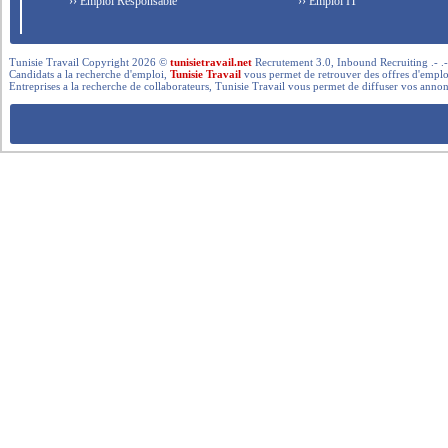
›› Emploi Responsable
›› Emploi IT
Tunisie Travail Copyright 2026 ©
tunisietravail.net
Recrutement 3.0, Inbound Recruiting .- .-.. --- 
Candidats a la recherche d'emploi,
Tunisie Travail
vous permet de retrouver des offres d'emploi 
Entreprises a la recherche de collaborateurs, Tunisie Travail vous permet de diffuser vos annon