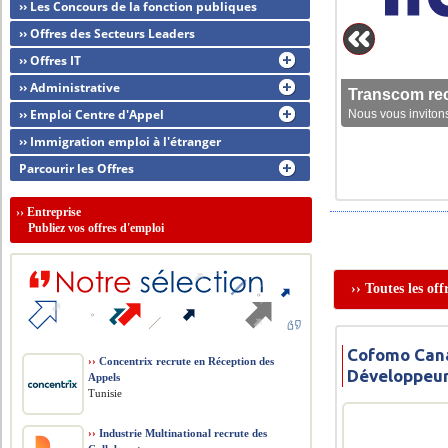
›› Les Concours de la fonction publiques
›› Offres des Secteurs Leaders
›› Offres IT
›› Administrative
Transcom rec
›› Emploi Centre d'Appel
Nous vous invitons
›› Immigration emploi à l'étranger
Parcourir les Offres
››
Entreprise
Publiez vos offres d'emploi
›› Toutes les of
Cofomo Cana
››
Concentrix recrute en Réception des
Développeur
Appels
Tunisie
››
Industrie Multinational recrute des