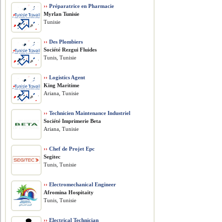
››
Préparatrice en Pharmacie
Myrlan Tunisie
Tunisie
››
Des Plombiers
Société Rezgui Fluides
Tunis, Tunisie
››
Logistics Agent
King Maritime
Ariana, Tunisie
››
Technicien Maintenance Industriel
Société Imprimerie Beta
Ariana, Tunisie
››
Chef de Projet Epc
Segitec
Tunis, Tunisie
››
Electromechanical Engineer
Afromina Hospitaity
Tunis, Tunisie
››
Electrical Technician