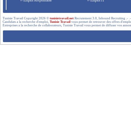
›› Emploi Responsable
›› Emploi IT
Tunisie Travail Copyright 2026 ©
tunisietravail.net
Recrutement 3.0, Inbound Recruiting .- .-.. --- 
Candidats a la recherche d'emploi,
Tunisie Travail
vous permet de retrouver des offres d'emploi 
Entreprises a la recherche de collaborateurs, Tunisie Travail vous permet de diffuser vos annon