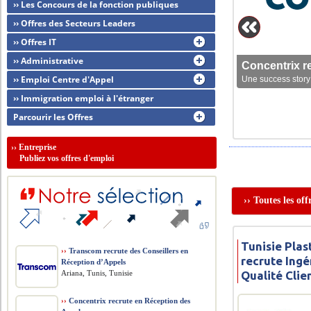
›› Les Concours de la fonction publiques
›› Offres des Secteurs Leaders
›› Offres IT
›› Administrative
Concentrix r
›› Emploi Centre d'Appel
Une success story 
›› Immigration emploi à l'étranger
Parcourir les Offres
››
Entreprise
Publiez vos offres d'emploi
›› Toutes les of
Tunisie Pla
››
Transcom recrute des Conseillers en
recrute Ing
Réception d’Appels
Ariana, Tunis, Tunisie
Qualité Clie
››
Concentrix recrute en Réception des