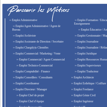
›› Emploi Administrative
›› Emploi Formation / Educat
Enseignement
›› Emploi Agent Administrative / Agent de
Bureau
›› Emploi Éducatrice / An
›› Emploi Archiviste
›› Emploi Gestionnaire / Ma
›› Emploi Assistante de Direction / Secrétaire
›› Emploi Journaliste
›› Emploi Chargé(e)s Clientèles
›› Emploi Journaliste / Rédac
›› Emploi Commercial / Marketing / Vente
›› Emploi Juridique
›› Emploi Commercial / Agent Commercial
›› Emploi Ressources Huma
›› Emploi Technico-Commercial
›› Emploi Superviseurs
›› Emploi Comptabilité - Finance
›› Emploi Traducteur
›› Emploi Conseillers / Consultants
›› Emploi Architecte
›› Emploi Coordinateur
›› Emploi Esthétique / Coiffure
›› Emploi Directeur / Manager
›› Emploi Freelance
›› Emploi Chef de projet
›› Emploi Génie Civil
›› Emploi Chef d’équipe
›› Emploi Ingénieur