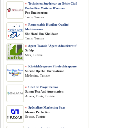
››
Technicien Supérieur en Génie Civil
Backoffice Maitrise D’œuvre
Pep Engineering
Tunis, Tunisie
››
Responsable Hygiène Qualité
Maintenance
Sht Hôtel Ibn Khaldoun
Tunis, Tunisie
››
Agent Transit / Agent Administratif
Sofrip
Sfax, Tunisie
››
Kinésithérapeute Physiothérapeute
Société Djerba Thermalisme
Médenine, Tunisie
››
Chef de Projet Senior
Samm Test And Automation
Ariana, Tunis, Tunisie
››
Spécialiste Marketing Saas
Massar Perfection
Sousse, Tunisie