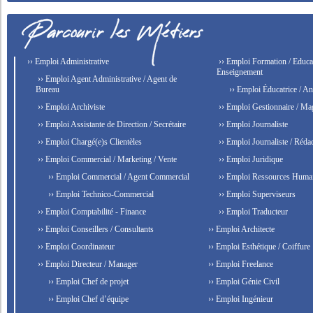
›› Emploi Administrative
›› Emploi Formation / Educat
Enseignement
›› Emploi Agent Administrative / Agent de
Bureau
›› Emploi Éducatrice / An
›› Emploi Archiviste
›› Emploi Gestionnaire / Ma
›› Emploi Assistante de Direction / Secrétaire
›› Emploi Journaliste
›› Emploi Chargé(e)s Clientèles
›› Emploi Journaliste / Rédac
›› Emploi Commercial / Marketing / Vente
›› Emploi Juridique
›› Emploi Commercial / Agent Commercial
›› Emploi Ressources Huma
›› Emploi Technico-Commercial
›› Emploi Superviseurs
›› Emploi Comptabilité - Finance
›› Emploi Traducteur
›› Emploi Conseillers / Consultants
›› Emploi Architecte
›› Emploi Coordinateur
›› Emploi Esthétique / Coiffure
›› Emploi Directeur / Manager
›› Emploi Freelance
›› Emploi Chef de projet
›› Emploi Génie Civil
›› Emploi Chef d’équipe
›› Emploi Ingénieur