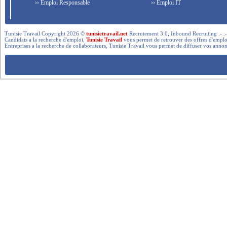
›› Emploi Responsable
›› Emploi IT
Tunisie Travail Copyright 2026 ©
tunisietravail.net
Recrutement 3.0, Inbound Recruiting .- .-.. --- 
Candidats a la recherche d'emploi,
Tunisie Travail
vous permet de retrouver des offres d'emploi 
Entreprises a la recherche de collaborateurs, Tunisie Travail vous permet de diffuser vos annon