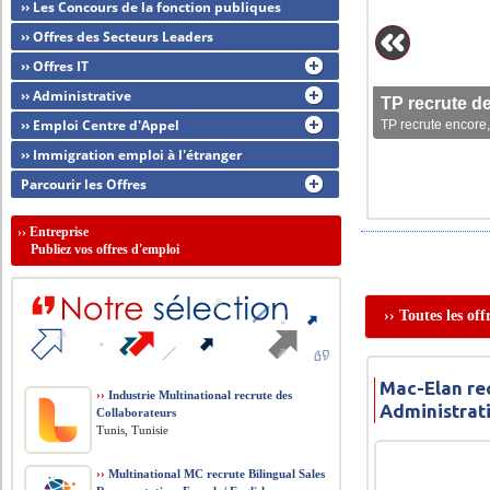
›› Les Concours de la fonction publiques
›› Offres des Secteurs Leaders
›› Offres IT
›› Administrative
TP recrute d
›› Emploi Centre d'Appel
TP recrute encore,
›› Immigration emploi à l'étranger
Parcourir les Offres
››
Entreprise
Publiez vos offres d'emploi
›› Toutes les of
Mac-Elan re
››
Industrie Multinational recrute des
Administrati
Collaborateurs
Tunis, Tunisie
››
Multinational MC recrute Bilingual Sales