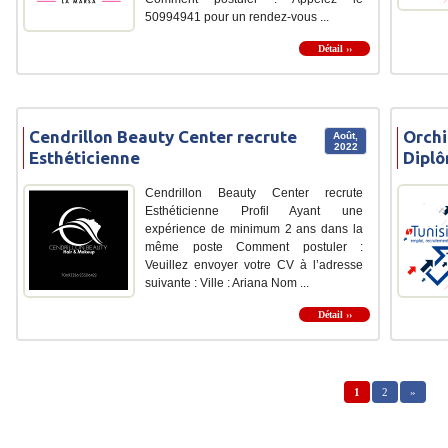
50994941 pour un rendez-vous ...
Détail ››
Cendrillon Beauty Center recrute
Orchi
Août,
2022
Esthéticienne
Dipl
Cendrillon Beauty Center recrute
Esthéticienne Profil Ayant une
expérience de minimum 2 ans dans la
même poste Comment postuler :
Veuillez envoyer votre CV à l’adresse
suivante : Ville : Ariana Nom ...
Détail ››
1
2
»