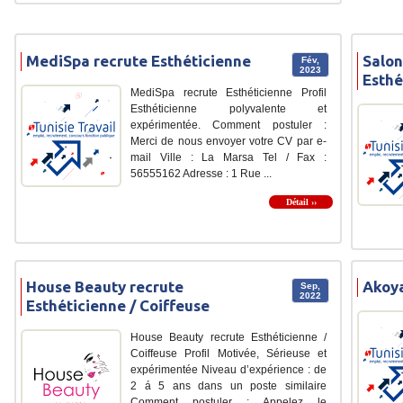
MediSpa recrute Esthéticienne
Salon
Fév,
2023
Esthé
MediSpa recrute Esthéticienne Profil
Esthéticienne polyvalente et
expérimentée. Comment postuler :
Merci de nous envoyer votre CV par e-
mail Ville : La Marsa Tel / Fax :
56555162 Adresse : 1 Rue ...
Détail ››
House Beauty recrute
Akoya
Sep,
2022
Esthéticienne / Coiffeuse
House Beauty recrute Esthéticienne /
Coiffeuse Profil Motivée, Sérieuse et
expérimentée Niveau d’expérience : de
2 á 5 ans dans un poste similaire
Comment postuler : Appelez le