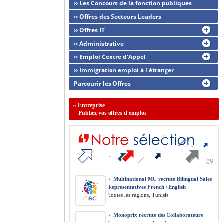
›› Les Concours de la fonction publiques
›› Offres des Secteurs Leaders
›› Offres IT
›› Administrative
›› Emploi Centre d'Appel
›› Immigration emploi à l'étranger
Parcourir les Offres
››
Entreprise
Publiez vos offres d'emploi
››
Multinational MC recrute Bilingual Sales
Representatives French / English
Toutes les régions, Tunisie
››
Monoprix recrute des Collaborateurs