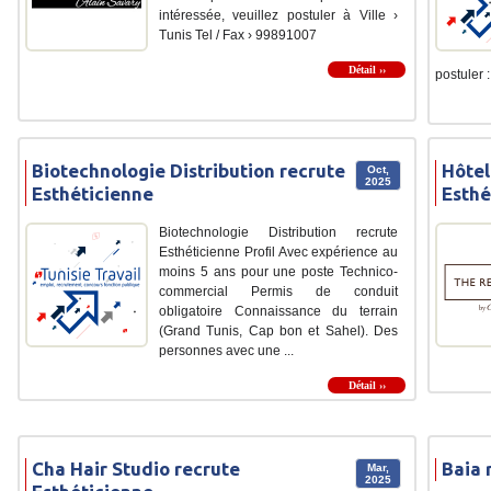
intéressée, veuillez postuler à Ville ›
Tunis Tel / Fax › 99891007
Détail ››
postuler :
Biotechnologie Distribution recrute
Hôtel
Oct,
2025
Esthéticienne
Esthé
Biotechnologie Distribution recrute
Esthéticienne Profil Avec expérience au
moins 5 ans pour une poste Technico-
commercial Permis de conduit
obligatoire Connaissance du terrain
(Grand Tunis, Cap bon et Sahel). Des
personnes avec une ...
Détail ››
Cha Hair Studio recrute
Baia 
Mar,
2025