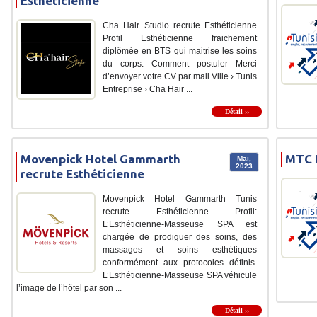
Esthéticienne
Cha Hair Studio recrute Esthéticienne
Profil Esthéticienne fraichement
diplômée en BTS qui maitrise les soins
du corps. Comment postuler Merci
d’envoyer votre CV par mail Ville › Tunis
Entreprise › Cha Hair ...
Détail ››
Movenpick Hotel Gammarth
MTC P
Mai,
2023
recrute Esthéticienne
Movenpick Hotel Gammarth Tunis
recrute Esthéticienne Profil:
L’Esthéticienne-Masseuse SPA est
chargée de prodiguer des soins, des
massages et soins esthétiques
conformément aux protocoles définis.
L’Esthéticienne-Masseuse SPA véhicule
l’image de l’hôtel par son ...
Détail ››