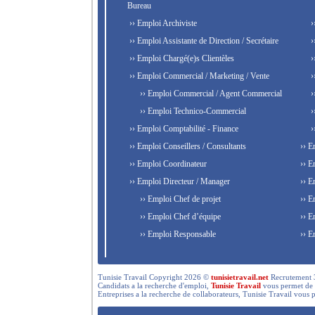
Bureau
›› Emploi Archiviste
›
›› Emploi Assistante de Direction / Secrétaire
›
›› Emploi Chargé(e)s Clientèles
›
›› Emploi Commercial / Marketing / Vente
›
›› Emploi Commercial / Agent Commercial
›
›› Emploi Technico-Commercial
›
›› Emploi Comptabilité - Finance
›
›› Emploi Conseillers / Consultants
›› E
›› Emploi Coordinateur
›› E
›› Emploi Directeur / Manager
›› E
›› Emploi Chef de projet
›› E
›› Emploi Chef d’équipe
›› E
›› Emploi Responsable
›› E
Tunisie Travail Copyright 2026 ©
tunisietravail.net
Recrutement 3.0,
Candidats a la recherche d'emploi,
Tunisie Travail
vous permet de re
Entreprises a la recherche de collaborateurs, Tunisie Travail vous 