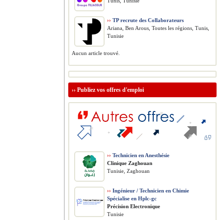
Tunis, Tunisie
››
TP recrute des Collaborateurs
Ariana, Ben Arous, Toutes les régions, Tunis,
Tunisie
Aucun article trouvé.
››
Publiez vos offres d'emploi
››
Technicien en Anesthésie
Clinique Zaghouan
Tunisie, Zaghouan
››
Ingénieur / Technicien en Chimie
Spécialise en Hplc-gc
Précision Electronique
Tunisie