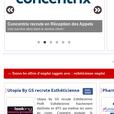
Concentrix recrute en Réception des Appels
Une success story dans le service client !
›› Toutes les offres d'emploi taggeés avec : esthéticienne emploi
Utopia By GS recrute Esthéticienne
Pharm
Juin,
2026
Utopia By GS recrute Esthéticienne
Profil Esthéticienne fraichement
diplômée en BTS qui maitrise les soins
du corps. Comment postuler Si