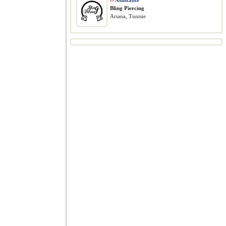
››
Assistante
Bling Piercing
Ariana, Tunisie