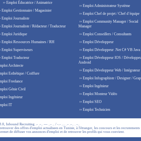
›› Emploi Éducatrice / Animatrice
›› Emploi Administrateur Système
› Emploi Gestionnaire / Magasinier
›› Emploi Chef de projet / Chef d’équipe
› Emploi Journaliste
›› Emploi Community Manager / Social
› Emploi Journaliste / Rédacteur / Traducteur
Manager
› Emploi Juridique
›› Emploi Conseillers / Consultants
› Emploi Ressources Humaines / RH
›› Emploi Développeur
› Emploi Superviseurs
›› Emploi Développeur .Net C# VB Java
› Emploi Traducteur
›› Emploi Développeur IOS / Développe
Android
mploi Architecte
›› Emploi Développeur Web / Intégrateur
mploi Esthétique / Coiffure
›› Emploi Infographiste / Designer / Grap
mploi Freelance
›› Emploi Ingénieur
mploi Génie Civil
›› Emploi Monteur Vidéo
mploi Ingénieur
›› Emploi SEO
mploi IT
›› Emploi Technicien
 Inbound Recruiting .- .-.. --- ..- .. / -.- .... .- .-.. . -..
trouver des offres d'emploi actualisees en Tunisie, à l'étranger, les concours et les recrutements 
permet de diffuser vos annonces d'emploi et de retrouver les profils qui vous convient.