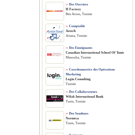
››
Des Ouvriers
H Factory
Ben Arous, Tunisie
››
Comptable
Aetech
Ariana, Tunisie
››
Des Enseignants
Canadian International School Of Tunis
Manouba, Tunisie
››
Coordonnatrice des Opérations
Marketing
Login Consulting
Tunisie
››
Des Collaborateurs
Wifak International Bank
Tunis, Tunisie
››
Des Soudeurs
Normeca
Tunis, Tunisie