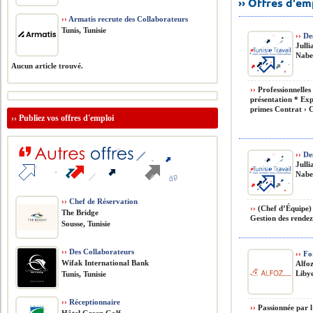
›› Offres d'e
››
Armatis recrute des Collaborateurs
Tunis, Tunisie
››
Des
Julli
Nabeu
Aucun article trouvé.
››
Professionnelles 
présentation * Exp
primes Contrat › C
››
Publiez vos offres d'emploi
››
Des
Julli
Nabeu
››
Chef de Réservation
››
(Chef d’Équipe) 
The Bridge
Gestion des rendez-
Sousse, Tunisie
››
Des Collaborateurs
››
For
Wifak International Bank
Alfo
Liby
Tunis, Tunisie
››
Réceptionnaire
››
Passionnée par l’