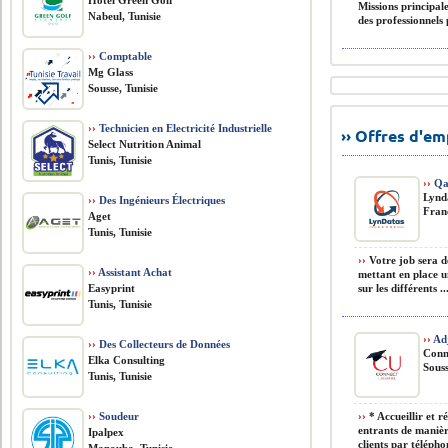
Hôtel Green Golf
Missions principal
Nabeul, Tunisie
des professionnels p
››
Comptable
Mg Glass
Sousse, Tunisie
››
Technicien en Electricité Industrielle
›› Offres d'e
Select Nutrition Animal
Tunis, Tunisie
››
Qa
Lynd
››
Des Ingénieurs Électriques
Fran
Aget
Tunis, Tunisie
››
Votre job sera d
››
Assistant Achat
mettant en place u
Easyprint
sur les différents ..
Tunis, Tunisie
››
Adj
››
Des Collecteurs de Données
Conn
Elka Consulting
Souss
Tunis, Tunisie
››
Soudeur
››
* Accueillir et r
entrants de manière
Ipalpex
clients par téléphon