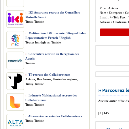
Ville :
Ariana
››
IKI Assurance recrute des Conseillers
Nom / Entreprise :
Cen
Mutuelle Santé
Email :
/> Tel / Fax :
Tunis, Tunisie
Adresse :
Chotrana 1
››
Multinational MC recrute Bilingual Sales
Representatives French / English
Toutes les régions, Tunisie
››
Concentrix recrute en Réception des
Appels
Tunisie
››
TP recrute des Collaborateurs
Ariana, Ben Arous, Toutes les régions,
Tunis, Tunisie
›› Parcourez 
››
Industrie Multinational recrute des
Collaborateurs
Aucune autre offre d'e
Tunis, Tunisie
| 0 | 145
››
Altaservice recrute des Collaborateurs
Tunis, Tunisie