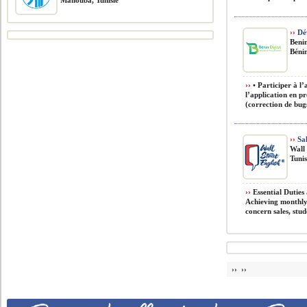
Manouba, Tunisie
››
Dév
Benin
Béni
››
• Participer à l’
l’application en p
(correction de bugs
››
Sal
Wall 
Tunis
››
Essential Duties 
Achieving monthly 
concern sales, stud
›› ››