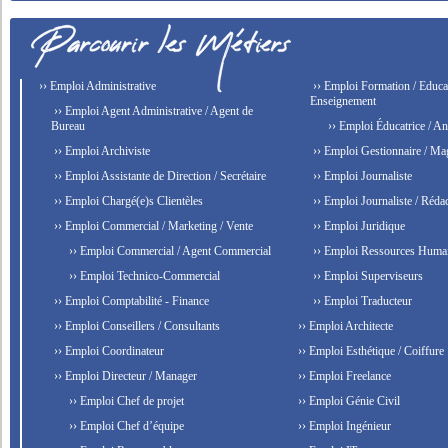
›› Emploi Administrative
›› Emploi Formation / Educat
Enseignement
›› Emploi Agent Administrative / Agent de
Bureau
›› Emploi Éducatrice / An
›› Emploi Archiviste
›› Emploi Gestionnaire / Ma
›› Emploi Assistante de Direction / Secrétaire
›› Emploi Journaliste
›› Emploi Chargé(e)s Clientèles
›› Emploi Journaliste / Rédac
›› Emploi Commercial / Marketing / Vente
›› Emploi Juridique
›› Emploi Commercial / Agent Commercial
›› Emploi Ressources Huma
›› Emploi Technico-Commercial
›› Emploi Superviseurs
›› Emploi Comptabilité - Finance
›› Emploi Traducteur
›› Emploi Conseillers / Consultants
›› Emploi Architecte
›› Emploi Coordinateur
›› Emploi Esthétique / Coiffure
›› Emploi Directeur / Manager
›› Emploi Freelance
›› Emploi Chef de projet
›› Emploi Génie Civil
›› Emploi Chef d’équipe
›› Emploi Ingénieur