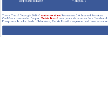
›› Emploi Responsable
›› Emploi IT
Tunisie Travail Copyright 2026 ©
tunisietravail.net
Recrutement 3.0, Inbound Recruiting .- .-.. --- 
Candidats a la recherche d'emploi,
Tunisie Travail
vous permet de retrouver des offres d'emploi 
Entreprises a la recherche de collaborateurs, Tunisie Travail vous permet de diffuser vos annon