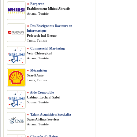
››
Forgeron
Etablissement Mhirsi Abrasifs
Ariana, Tunisie
››
Des Enseignants Docteurs en
Informatique
Polytech Intl Group
Tunis, Tunisie
››
Commercial Marketing
Veto Chirurgical
Ariana, Tunisie
››
Mécanicien
Srarfi Auto
Tunis, Tunisie
››
Aide Comptable
Cabinet Lachaal Sabri
Sousse, Tunisie
››
Talent Acquisition Specialist
Stars Airlines Services
Ariana, Tunisie
››
Chargée d’affaires