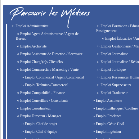
›› Emploi Administrative
›› Emploi Formation / Educat
Enseignement
›› Emploi Agent Administrative / Agent de
Bureau
›› Emploi Éducatrice / An
›› Emploi Archiviste
›› Emploi Gestionnaire / Ma
›› Emploi Assistante de Direction / Secrétaire
›› Emploi Journaliste
›› Emploi Chargé(e)s Clientèles
›› Emploi Journaliste / Rédac
›› Emploi Commercial / Marketing / Vente
›› Emploi Juridique
›› Emploi Commercial / Agent Commercial
›› Emploi Ressources Huma
›› Emploi Technico-Commercial
›› Emploi Superviseurs
›› Emploi Comptabilité - Finance
›› Emploi Traducteur
›› Emploi Conseillers / Consultants
›› Emploi Architecte
›› Emploi Coordinateur
›› Emploi Esthétique / Coiffure
›› Emploi Directeur / Manager
›› Emploi Freelance
›› Emploi Chef de projet
›› Emploi Génie Civil
›› Emploi Chef d’équipe
›› Emploi Ingénieur