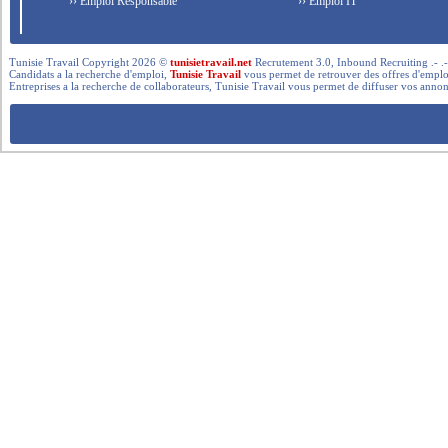
›› Emploi Responsable
›› Emploi IT
Tunisie Travail Copyright 2026 ©
tunisietravail.net
Recrutement 3.0, Inbound Recruiting .- .-.. --- 
Candidats a la recherche d'emploi,
Tunisie Travail
vous permet de retrouver des offres d'emploi 
Entreprises a la recherche de collaborateurs, Tunisie Travail vous permet de diffuser vos annon