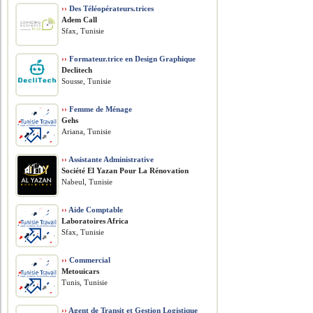
››
Des Téléopérateurs.trices
Adem Call
Sfax, Tunisie
››
Formateur.trice en Design Graphique
Declitech
Sousse, Tunisie
››
Femme de Ménage
Gehs
Ariana, Tunisie
››
Assistante Administrative
Société El Yazan Pour La Rénovation
Nabeul, Tunisie
››
Aide Comptable
Laboratoires Africa
Sfax, Tunisie
››
Commercial
Metouicars
Tunis, Tunisie
››
Agent de Transit et Gestion Logistique