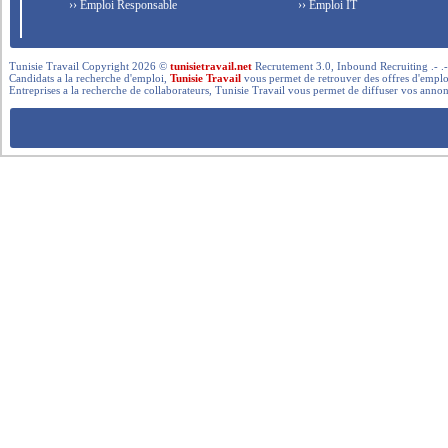
›› Emploi Responsable
›› Emploi IT
Tunisie Travail Copyright 2026 ©
tunisietravail.net
Recrutement 3.0, Inbound Recruiting .- .-.. --- 
Candidats a la recherche d'emploi,
Tunisie Travail
vous permet de retrouver des offres d'emploi 
Entreprises a la recherche de collaborateurs, Tunisie Travail vous permet de diffuser vos annon