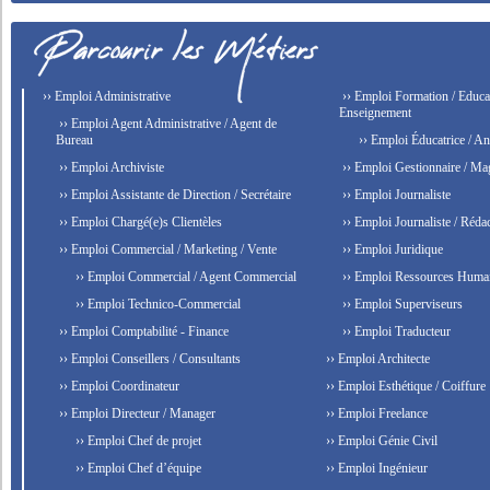
›› Emploi Administrative
›› Emploi Formation / Educat
Enseignement
›› Emploi Agent Administrative / Agent de
Bureau
›› Emploi Éducatrice / An
›› Emploi Archiviste
›› Emploi Gestionnaire / Ma
›› Emploi Assistante de Direction / Secrétaire
›› Emploi Journaliste
›› Emploi Chargé(e)s Clientèles
›› Emploi Journaliste / Rédac
›› Emploi Commercial / Marketing / Vente
›› Emploi Juridique
›› Emploi Commercial / Agent Commercial
›› Emploi Ressources Huma
›› Emploi Technico-Commercial
›› Emploi Superviseurs
›› Emploi Comptabilité - Finance
›› Emploi Traducteur
›› Emploi Conseillers / Consultants
›› Emploi Architecte
›› Emploi Coordinateur
›› Emploi Esthétique / Coiffure
›› Emploi Directeur / Manager
›› Emploi Freelance
›› Emploi Chef de projet
›› Emploi Génie Civil
›› Emploi Chef d’équipe
›› Emploi Ingénieur