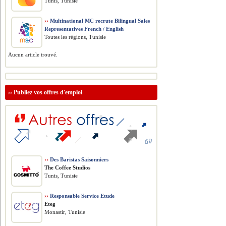
Tunis, Tunisie
››
Multinational MC recrute Bilingual Sales
Representatives French / English
Toutes les régions, Tunisie
Aucun article trouvé.
››
Publiez vos offres d'emploi
››
Des Baristas Saisonniers
The Coffee Studios
Tunis, Tunisie
››
Responsable Service Etude
Eteg
Monastir, Tunisie