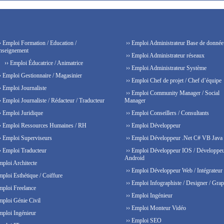
› Emploi Formation / Education /
›› Emploi Administrateur Base de donnée
nseignement
›› Emploi Administrateur réseaux
›› Emploi Éducatrice / Animatrice
›› Emploi Administrateur Système
› Emploi Gestionnaire / Magasinier
›› Emploi Chef de projet / Chef d’équipe
› Emploi Journaliste
›› Emploi Community Manager / Social
› Emploi Journaliste / Rédacteur / Traducteur
Manager
› Emploi Juridique
›› Emploi Conseillers / Consultants
› Emploi Ressources Humaines / RH
›› Emploi Développeur
› Emploi Superviseurs
›› Emploi Développeur .Net C# VB Java
› Emploi Traducteur
›› Emploi Développeur IOS / Développe
Android
mploi Architecte
›› Emploi Développeur Web / Intégrateur
mploi Esthétique / Coiffure
›› Emploi Infographiste / Designer / Grap
mploi Freelance
›› Emploi Ingénieur
mploi Génie Civil
›› Emploi Monteur Vidéo
mploi Ingénieur
›› Emploi SEO