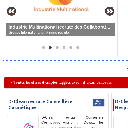
Industrie Multinational recrute des Collaborateurs
Groupe International en Afrique recrute.
›› Toutes les offres d'emploi taggeés avec : d-clean concours
D-Clean recrute Conseillère
D-Cle
Oct,
2021
Cosmétique
Resp
D-Clean recrute Conseillère
Cosmétique Mission : · Détecter les
produits manquants dans les rayons. ·