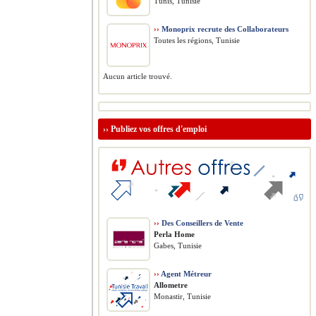
Tunis, Tunisie
››
Monoprix recrute des Collaborateurs
Toutes les régions, Tunisie
Aucun article trouvé.
››
Publiez vos offres d'emploi
››
Des Conseillers de Vente
Perla Home
Gabes, Tunisie
››
Agent Métreur
Allometre
Monastir, Tunisie