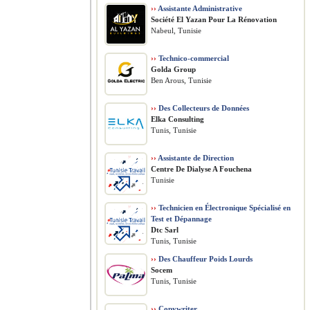
››
Assistante Administrative
Société El Yazan Pour La Rénovation
Nabeul, Tunisie
››
Technico-commercial
Golda Group
Ben Arous, Tunisie
››
Des Collecteurs de Données
Elka Consulting
Tunis, Tunisie
››
Assistante de Direction
Centre De Dialyse A Fouchena
Tunisie
››
Technicien en Électronique Spécialisé en
Test et Dépannage
Dtc Sarl
Tunis, Tunisie
››
Des Chauffeur Poids Lourds
Socem
Tunis, Tunisie
››
Copywriter