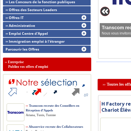
›› Les Concours de la fonction publiques
›› Offres des Secteurs Leaders
›› Offres IT
›› Administrative
Transcom rec
›› Emploi Centre d'Appel
Nous vous invitons
›› Immigration emploi à l'étranger
Parcourir les Offres
››
Entreprise
Publiez vos offres d'emploi
›› Toutes les of
H Factory r
››
Transcom recrute des Conseillers en
Chariot Élév
Réception d’Appels
Ariana, Tunis, Tunisie
››
Altaservice recrute des Collaborateurs