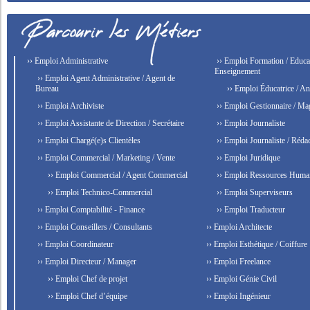
›› Emploi Administrative
›› Emploi Formation / Educat
Enseignement
›› Emploi Agent Administrative / Agent de
Bureau
›› Emploi Éducatrice / An
›› Emploi Archiviste
›› Emploi Gestionnaire / Ma
›› Emploi Assistante de Direction / Secrétaire
›› Emploi Journaliste
›› Emploi Chargé(e)s Clientèles
›› Emploi Journaliste / Rédac
›› Emploi Commercial / Marketing / Vente
›› Emploi Juridique
›› Emploi Commercial / Agent Commercial
›› Emploi Ressources Huma
›› Emploi Technico-Commercial
›› Emploi Superviseurs
›› Emploi Comptabilité - Finance
›› Emploi Traducteur
›› Emploi Conseillers / Consultants
›› Emploi Architecte
›› Emploi Coordinateur
›› Emploi Esthétique / Coiffure
›› Emploi Directeur / Manager
›› Emploi Freelance
›› Emploi Chef de projet
›› Emploi Génie Civil
›› Emploi Chef d’équipe
›› Emploi Ingénieur