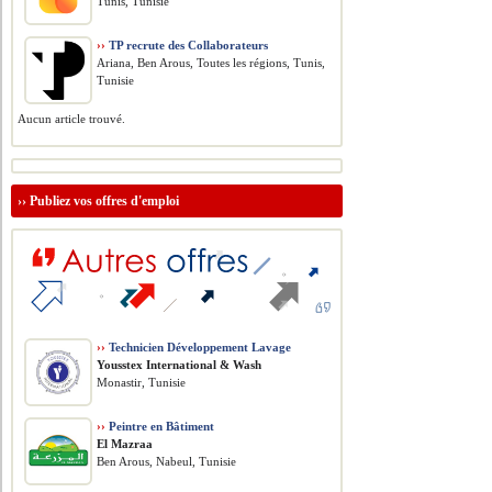
Tunis, Tunisie
››
TP recrute des Collaborateurs
Ariana, Ben Arous, Toutes les régions, Tunis,
Tunisie
Aucun article trouvé.
››
Publiez vos offres d'emploi
››
Technicien Développement Lavage
Yousstex International & Wash
Monastir, Tunisie
››
Peintre en Bâtiment
El Mazraa
Ben Arous, Nabeul, Tunisie