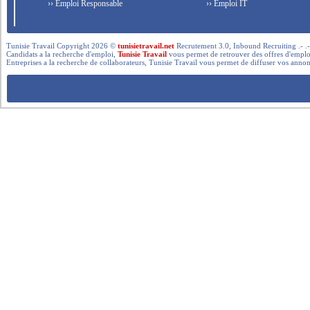
›› Emploi Responsable
›› Emploi IT
Tunisie Travail Copyright 2026 ©
tunisietravail.net
Recrutement 3.0, Inbound Recruiting .- .-.. --- 
Candidats a la recherche d'emploi,
Tunisie Travail
vous permet de retrouver des offres d'emploi 
Entreprises a la recherche de collaborateurs, Tunisie Travail vous permet de diffuser vos annon