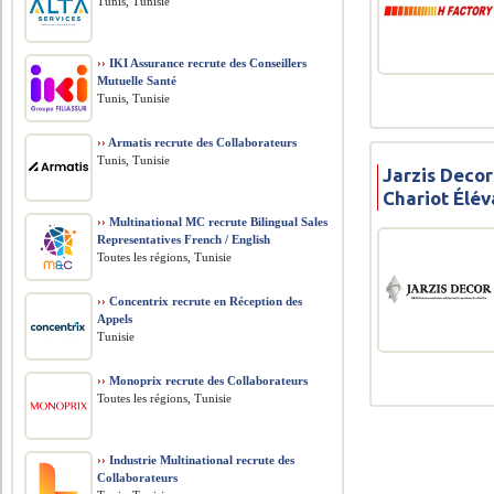
Tunis, Tunisie
››
IKI Assurance recrute des Conseillers
Mutuelle Santé
Tunis, Tunisie
››
Armatis recrute des Collaborateurs
Tunis, Tunisie
Jarzis Deco
Chariot Élév
››
Multinational MC recrute Bilingual Sales
Representatives French / English
Toutes les régions, Tunisie
››
Concentrix recrute en Réception des
Appels
Tunisie
››
Monoprix recrute des Collaborateurs
Toutes les régions, Tunisie
››
Industrie Multinational recrute des
Collaborateurs