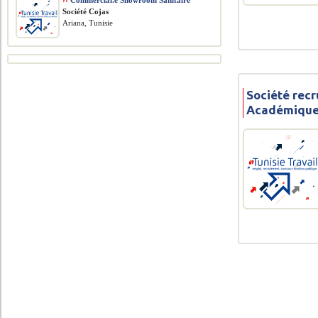
››
Commercial.e Showroom Sanitaire
Société Cojas
Ariana, Tunisie
Société recr
Académiqu