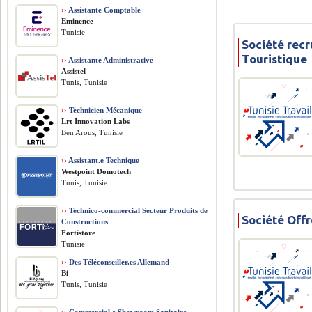
››
Assistante Comptable
Eminence
Tunisie
Société rec
Touristique
››
Assistante Administrative
Assistel
Tunis, Tunisie
››
Technicien Mécanique
Lrt Innovation Labs
Ben Arous, Tunisie
››
Assistant.e Technique
Westpoint Domotech
Tunis, Tunisie
››
Technico-commercial Secteur Produits de
Société Offr
Constructions
Fortistore
Tunisie
››
Des Téléconseiller.es Allemand
Bi
Tunis, Tunisie