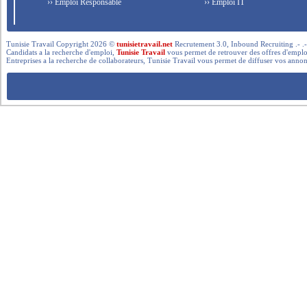
›› Emploi Responsable
›› Emploi IT
Tunisie Travail Copyright 2026 ©
tunisietravail.net
Recrutement 3.0, Inbound Recruiting .- .-.. --- 
Candidats a la recherche d'emploi,
Tunisie Travail
vous permet de retrouver des offres d'emploi 
Entreprises a la recherche de collaborateurs, Tunisie Travail vous permet de diffuser vos annon