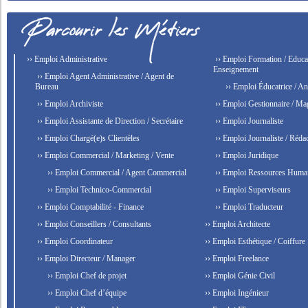
›› Emploi Administrative
›› Emploi Formation / Educat
Enseignement
›› Emploi Agent Administrative / Agent de
Bureau
›› Emploi Éducatrice / An
›› Emploi Archiviste
›› Emploi Gestionnaire / Ma
›› Emploi Assistante de Direction / Secrétaire
›› Emploi Journaliste
›› Emploi Chargé(e)s Clientèles
›› Emploi Journaliste / Rédac
›› Emploi Commercial / Marketing / Vente
›› Emploi Juridique
›› Emploi Commercial / Agent Commercial
›› Emploi Ressources Huma
›› Emploi Technico-Commercial
›› Emploi Superviseurs
›› Emploi Comptabilité - Finance
›› Emploi Traducteur
›› Emploi Conseillers / Consultants
›› Emploi Architecte
›› Emploi Coordinateur
›› Emploi Esthétique / Coiffure
›› Emploi Directeur / Manager
›› Emploi Freelance
›› Emploi Chef de projet
›› Emploi Génie Civil
›› Emploi Chef d’équipe
›› Emploi Ingénieur