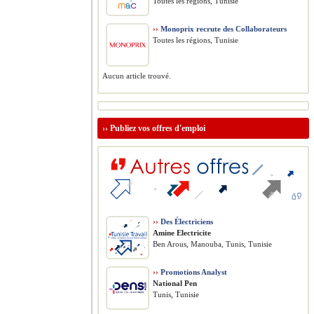
Toutes les régions, Tunisie
››
Monoprix recrute des Collaborateurs
Toutes les régions, Tunisie
Aucun article trouvé.
››
Publiez vos offres d'emploi
››
Des Électriciens
Amine Electricite
Ben Arous, Manouba, Tunis, Tunisie
››
Promotions Analyst
National Pen
Tunis, Tunisie