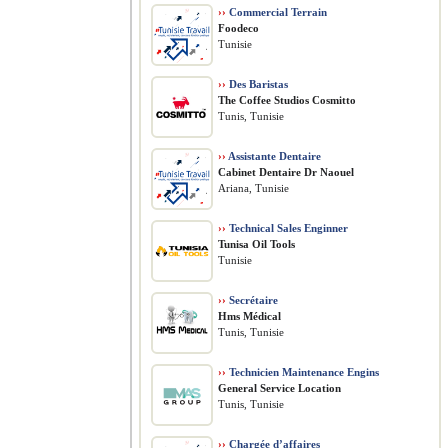
››
Commercial Terrain
Foodeco
Tunisie
››
Des Baristas
The Coffee Studios Cosmitto
Tunis, Tunisie
››
Assistante Dentaire
Cabinet Dentaire Dr Naouel
Ariana, Tunisie
››
Technical Sales Enginner
Tunisa Oil Tools
Tunisie
››
Secrétaire
Hms Médical
Tunis, Tunisie
››
Technicien Maintenance Engins
General Service Location
Tunis, Tunisie
››
Chargée d’affaires