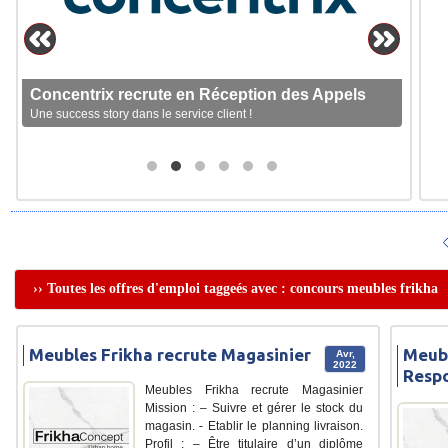
Concentrix recrute en Réception des Appels
Une success story dans le service client !
›› Toutes les offres d'emploi taggeés avec : concours meubles frikha
Meubles Frikha recrute Magasinier
Meubl
Avr,
2022
Resp
Meubles Frikha recrute Magasinier
Mission : – Suivre et gérer le stock du
magasin. - Etablir le planning livraison.
Profil : – Être titulaire d’un diplôme