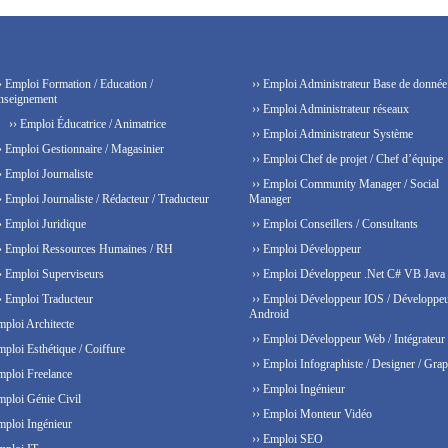
› Emploi Formation / Education /
›› Emploi Administrateur Base de donnée
nseignement
›› Emploi Administrateur réseaux
›› Emploi Éducatrice / Animatrice
›› Emploi Administrateur Système
› Emploi Gestionnaire / Magasinier
›› Emploi Chef de projet / Chef d’équipe
› Emploi Journaliste
›› Emploi Community Manager / Social
› Emploi Journaliste / Rédacteur / Traducteur
Manager
› Emploi Juridique
›› Emploi Conseillers / Consultants
› Emploi Ressources Humaines / RH
›› Emploi Développeur
› Emploi Superviseurs
›› Emploi Développeur .Net C# VB Java
› Emploi Traducteur
›› Emploi Développeur IOS / Développe
Android
mploi Architecte
›› Emploi Développeur Web / Intégrateur
mploi Esthétique / Coiffure
›› Emploi Infographiste / Designer / Grap
mploi Freelance
›› Emploi Ingénieur
mploi Génie Civil
›› Emploi Monteur Vidéo
mploi Ingénieur
›› Emploi SEO