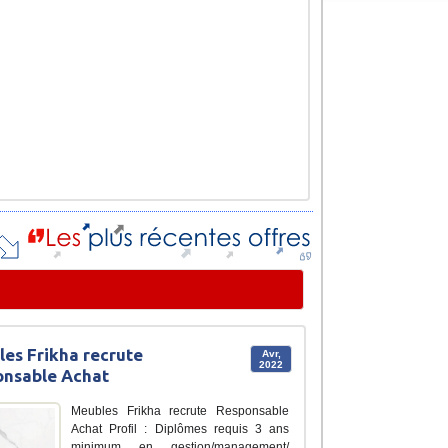
es Frikha recrute
Avr,
2022
onsable Achat
Meubles Frikha recrute Responsable
Achat Profil : Diplômes requis 3 ans
minimum en gestion/management/