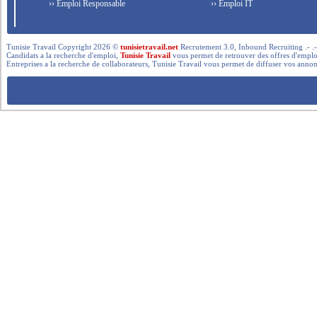
›› Emploi Responsable
›› Emploi IT
Tunisie Travail Copyright 2026 ©
tunisietravail.net
Recrutement 3.0, Inbound Recruiting .- .-.. --- 
Candidats a la recherche d'emploi,
Tunisie Travail
vous permet de retrouver des offres d'emploi 
Entreprises a la recherche de collaborateurs, Tunisie Travail vous permet de diffuser vos annon