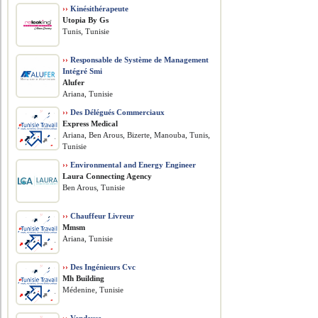
››
Kinésithérapeute
Utopia By Gs
Tunis, Tunisie
››
Responsable de Système de Management
Intégré Smi
Alufer
Ariana, Tunisie
››
Des Délégués Commerciaux
Express Medical
Ariana, Ben Arous, Bizerte, Manouba, Tunis,
Tunisie
››
Environmental and Energy Engineer
Laura Connecting Agency
Ben Arous, Tunisie
››
Chauffeur Livreur
Mmsm
Ariana, Tunisie
››
Des Ingénieurs Cvc
Mh Building
Médenine, Tunisie