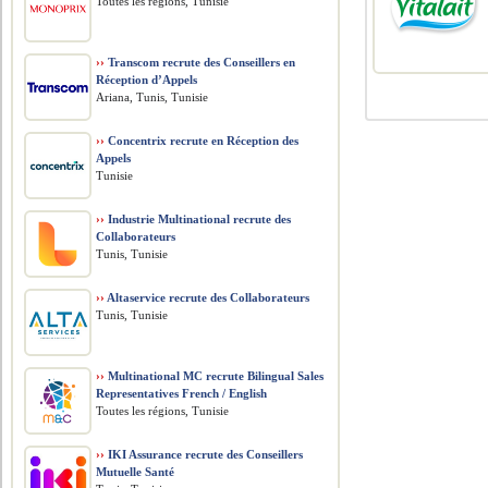
Toutes les régions, Tunisie
››
Transcom recrute des Conseillers en
Réception d’Appels
Ariana, Tunis, Tunisie
››
Concentrix recrute en Réception des
Appels
Tunisie
››
Industrie Multinational recrute des
Collaborateurs
Tunis, Tunisie
››
Altaservice recrute des Collaborateurs
Tunis, Tunisie
››
Multinational MC recrute Bilingual Sales
Representatives French / English
Toutes les régions, Tunisie
››
IKI Assurance recrute des Conseillers
Mutuelle Santé