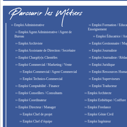
›› Emploi Administrative
›› Emploi Formation / Educat
Enseignement
›› Emploi Agent Administrative / Agent de
Bureau
›› Emploi Éducatrice / An
›› Emploi Archiviste
›› Emploi Gestionnaire / Ma
›› Emploi Assistante de Direction / Secrétaire
›› Emploi Journaliste
›› Emploi Chargé(e)s Clientèles
›› Emploi Journaliste / Rédac
›› Emploi Commercial / Marketing / Vente
›› Emploi Juridique
›› Emploi Commercial / Agent Commercial
›› Emploi Ressources Huma
›› Emploi Technico-Commercial
›› Emploi Superviseurs
›› Emploi Comptabilité - Finance
›› Emploi Traducteur
›› Emploi Conseillers / Consultants
›› Emploi Architecte
›› Emploi Coordinateur
›› Emploi Esthétique / Coiffure
›› Emploi Directeur / Manager
›› Emploi Freelance
›› Emploi Chef de projet
›› Emploi Génie Civil
›› Emploi Chef d’équipe
›› Emploi Ingénieur