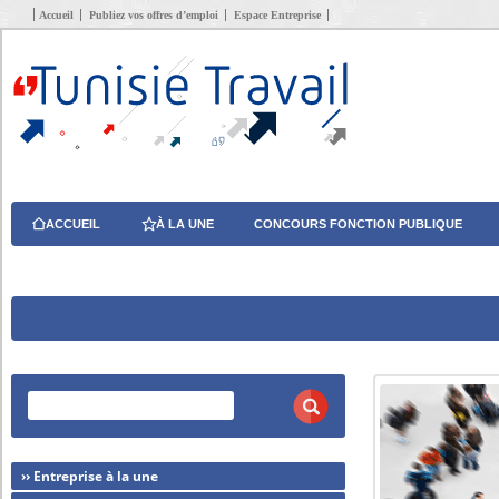
Accueil
Publiez vos offres d’emploi
Espace Entreprise
ACCUEIL
À LA UNE
CONCOURS FONCTION PUBLIQUE
›› Entreprise à la une