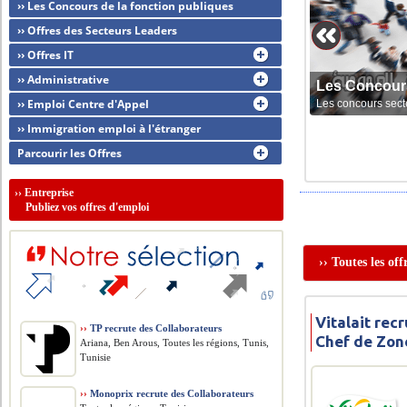
›› Les Concours de la fonction publiques
›› Offres des Secteurs Leaders
›› Offres IT
›› Administrative
Les Concour
›› Emploi Centre d'Appel
Les concours sect
›› Immigration emploi à l'étranger
Parcourir les Offres
››
Entreprise
Publiez vos offres d'emploi
›› Toutes les of
Vitalait rec
››
TP recrute des Collaborateurs
Chef de Zon
Ariana, Ben Arous, Toutes les régions, Tunis,
Tunisie
››
Monoprix recrute des Collaborateurs