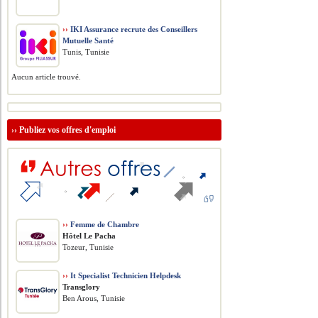
››
IKI Assurance recrute des Conseillers
Mutuelle Santé
Tunis, Tunisie
Aucun article trouvé.
››
Publiez vos offres d'emploi
››
Femme de Chambre
Hôtel Le Pacha
Tozeur, Tunisie
››
It Specialist Technicien Helpdesk
Transglory
Ben Arous, Tunisie