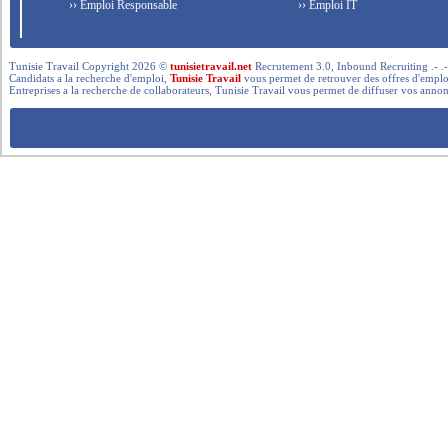
›› Emploi Responsable
›› Emploi IT
Tunisie Travail Copyright 2026 ©
tunisietravail.net
Recrutement 3.0, Inbound Recruiting .- .-.. --- 
Candidats a la recherche d'emploi,
Tunisie Travail
vous permet de retrouver des offres d'emploi 
Entreprises a la recherche de collaborateurs, Tunisie Travail vous permet de diffuser vos annon