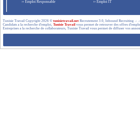
›› Emploi Responsable
›› Emploi IT
Tunisie Travail Copyright 2026 ©
tunisietravail.net
Recrutement 3.0, Inbound Recruiting .- .-.. --- 
Candidats a la recherche d'emploi,
Tunisie Travail
vous permet de retrouver des offres d'emploi 
Entreprises a la recherche de collaborateurs, Tunisie Travail vous permet de diffuser vos annon