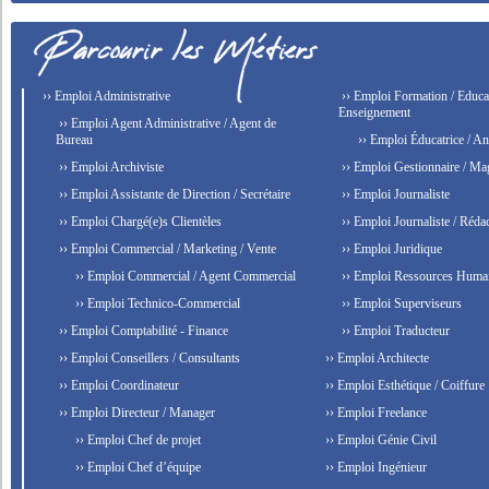
›› Emploi Administrative
›› Emploi Formation / Educat
Enseignement
›› Emploi Agent Administrative / Agent de
Bureau
›› Emploi Éducatrice / An
›› Emploi Archiviste
›› Emploi Gestionnaire / Ma
›› Emploi Assistante de Direction / Secrétaire
›› Emploi Journaliste
›› Emploi Chargé(e)s Clientèles
›› Emploi Journaliste / Rédac
›› Emploi Commercial / Marketing / Vente
›› Emploi Juridique
›› Emploi Commercial / Agent Commercial
›› Emploi Ressources Huma
›› Emploi Technico-Commercial
›› Emploi Superviseurs
›› Emploi Comptabilité - Finance
›› Emploi Traducteur
›› Emploi Conseillers / Consultants
›› Emploi Architecte
›› Emploi Coordinateur
›› Emploi Esthétique / Coiffure
›› Emploi Directeur / Manager
›› Emploi Freelance
›› Emploi Chef de projet
›› Emploi Génie Civil
›› Emploi Chef d’équipe
›› Emploi Ingénieur