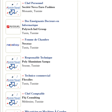
››
Chef Personnel
Société Nova Euro Fashion
Monastir, Tunisie
››
Des Enseignants Docteurs en
Informatique
Polytech Intl Group
Tunis, Tunisie
››
Femme de Chambre
Nexstay
Tunis, Tunisie
››
Responsable Technique
Poly Aluminium Sampa
Sousse, Tunisie
››
Technico-commercial
Floralies
Tunis, Tunisie
››
Chef Comptable
Fbj Consulting
Médenine, Tunisie
››
Mécanicien en Machines À Coudre