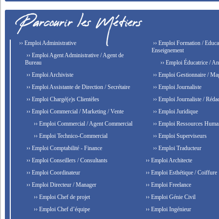
›› Emploi Administrative
›› Emploi Formation / Educat
Enseignement
›› Emploi Agent Administrative / Agent de
Bureau
›› Emploi Éducatrice / An
›› Emploi Archiviste
›› Emploi Gestionnaire / Ma
›› Emploi Assistante de Direction / Secrétaire
›› Emploi Journaliste
›› Emploi Chargé(e)s Clientèles
›› Emploi Journaliste / Rédac
›› Emploi Commercial / Marketing / Vente
›› Emploi Juridique
›› Emploi Commercial / Agent Commercial
›› Emploi Ressources Huma
›› Emploi Technico-Commercial
›› Emploi Superviseurs
›› Emploi Comptabilité - Finance
›› Emploi Traducteur
›› Emploi Conseillers / Consultants
›› Emploi Architecte
›› Emploi Coordinateur
›› Emploi Esthétique / Coiffure
›› Emploi Directeur / Manager
›› Emploi Freelance
›› Emploi Chef de projet
›› Emploi Génie Civil
›› Emploi Chef d’équipe
›› Emploi Ingénieur