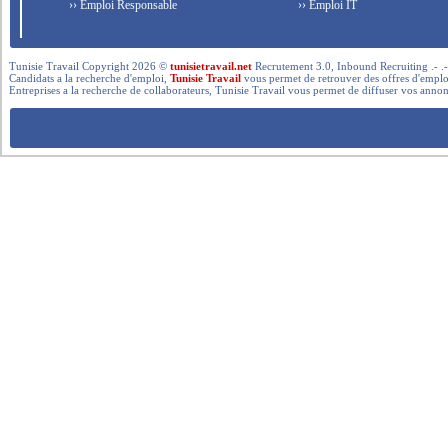
›› Emploi Responsable
›› Emploi IT
Tunisie Travail Copyright 2026 ©
tunisietravail.net
Recrutement 3.0, Inbound Recruiting .- .-.. --- 
Candidats a la recherche d'emploi,
Tunisie Travail
vous permet de retrouver des offres d'emploi 
Entreprises a la recherche de collaborateurs, Tunisie Travail vous permet de diffuser vos annon