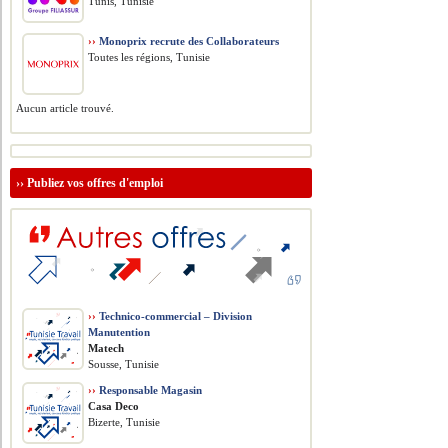
Tunis, Tunisie
››
Monoprix recrute des Collaborateurs
Toutes les régions, Tunisie
Aucun article trouvé.
››
Publiez vos offres d'emploi
››
Technico-commercial – Division
Manutention
Matech
Sousse, Tunisie
››
Responsable Magasin
Casa Deco
Bizerte, Tunisie