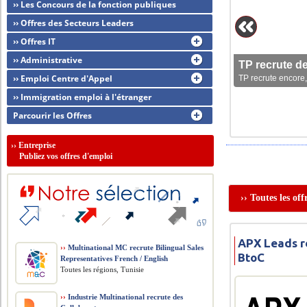
›› Les Concours de la fonction publiques
›› Offres des Secteurs Leaders
›› Offres IT
›› Administrative
TP recrute d
›› Emploi Centre d'Appel
TP recrute encore,
›› Immigration emploi à l'étranger
Parcourir les Offres
››
Entreprise
Publiez vos offres d'emploi
›› Toutes les of
APX Leads r
››
Multinational MC recrute Bilingual Sales
BtoC
Representatives French / English
Toutes les régions, Tunisie
››
Industrie Multinational recrute des