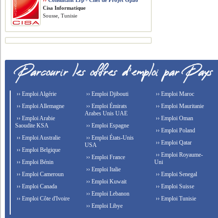
››
Consultant Erp - Chef de Projet Gpao
Cisa Informatique
Sousse, Tunisie
›› Emploi Algérie
›› Emploi Djibouti
›› Emploi Maroc
›› Emploi Allemagne
›› Emploi Émirats
›› Emploi Mauritanie
Arabes Unis UAE
›› Emploi Arabie
›› Emploi Oman
Saoudite KSA
›› Emploi Espagne
›› Emploi Poland
›› Emploi Australie
›› Emploi États-Unis
›› Emploi Qatar
USA
›› Emploi Belgique
›› Emploi Royaume-
›› Emploi France
›› Emploi Bénin
Uni
›› Emploi Italie
›› Emploi Cameroun
›› Emploi Senegal
›› Emploi Kuwait
›› Emploi Canada
›› Emploi Suisse
›› Emploi Lebanon
›› Emploi Côte d'Ivoire
›› Emploi Tunisie
›› Emploi Libye