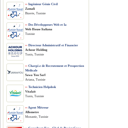
››
Ingénieur Génie Civil
Zamali
Bizerte, Tunisie
››
Des Développeurs Web et Ia
Web House Italiana
Tunisie
››
Directeur Administratif et Financier
Achour Holding
Tunis, Tunisie
››
Chargé.e de Recrutement et Prospection
Médicale
Sawa You Sarl
Ariana, Tunisie
››
Technicien Helpdesk
Vitalait
Tunis, Tunisie
››
Agent Métreur
Allometre
Monastir, Tunisie