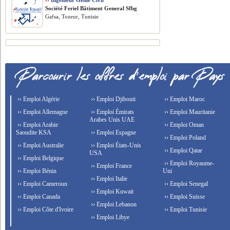
››
Ingénieur Génie Civil
Société Feriel Bâtiment General Sfbg
Gafsa, Tozeur, Tunisie
›› Emploi Algérie
›› Emploi Djibouti
›› Emploi Maroc
›› Emploi Allemagne
›› Emploi Émirats
›› Emploi Mauritanie
Arabes Unis UAE
›› Emploi Arabie
›› Emploi Oman
Saoudite KSA
›› Emploi Espagne
›› Emploi Poland
›› Emploi Australie
›› Emploi États-Unis
›› Emploi Qatar
USA
›› Emploi Belgique
›› Emploi Royaume-
›› Emploi France
›› Emploi Bénin
Uni
›› Emploi Italie
›› Emploi Cameroun
›› Emploi Senegal
›› Emploi Kuwait
›› Emploi Canada
›› Emploi Suisse
›› Emploi Lebanon
›› Emploi Côte d'Ivoire
›› Emploi Tunisie
›› Emploi Libye