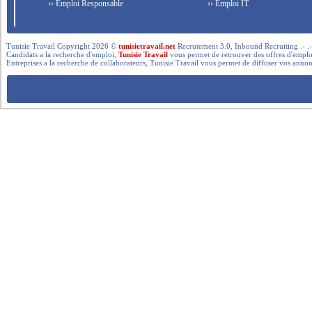
›› Emploi Responsable
›› Emploi IT
Tunisie Travail Copyright 2026 ©
tunisietravail.net
Recrutement 3.0, Inbound Recruiting .- .-.. --- 
Candidats a la recherche d'emploi,
Tunisie Travail
vous permet de retrouver des offres d'emploi 
Entreprises a la recherche de collaborateurs, Tunisie Travail vous permet de diffuser vos annon