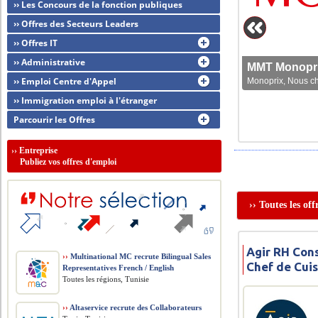
›› Les Concours de la fonction publiques
›› Offres des Secteurs Leaders
›› Offres IT
›› Administrative
MMT Monoprix
›› Emploi Centre d'Appel
Monoprix, Nous che
›› Immigration emploi à l'étranger
Parcourir les Offres
››
Entreprise
Publiez vos offres d'emploi
›› Toutes les of
Agir RH Cons
››
Multinational MC recrute Bilingual Sales
Chef de Cui
Representatives French / English
Toutes les régions, Tunisie
››
Altaservice recrute des Collaborateurs