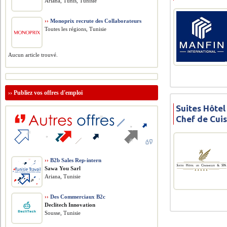
Ariana, Tunis, Tunisie
››
Monoprix recrute des Collaborateurs
Toutes les régions, Tunisie
Aucun article trouvé.
››
Publiez vos offres d'emploi
Suites Hôtel
Chef de Cui
››
B2b Sales Rep-intern
Sawa You Sarl
Ariana, Tunisie
››
Des Commerciaux B2c
Declitech Innovation
Sousse, Tunisie