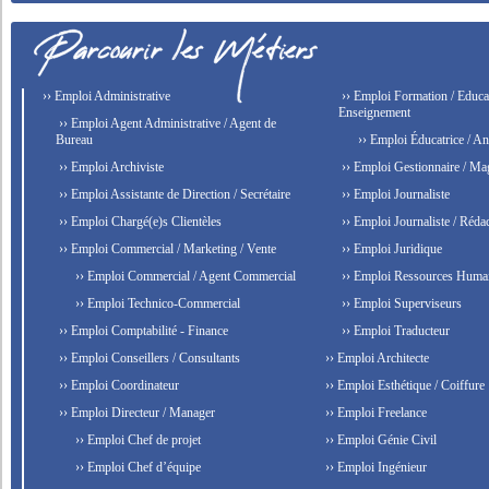
›› Emploi Administrative
›› Emploi Formation / Educat
Enseignement
›› Emploi Agent Administrative / Agent de
Bureau
›› Emploi Éducatrice / An
›› Emploi Archiviste
›› Emploi Gestionnaire / Ma
›› Emploi Assistante de Direction / Secrétaire
›› Emploi Journaliste
›› Emploi Chargé(e)s Clientèles
›› Emploi Journaliste / Rédac
›› Emploi Commercial / Marketing / Vente
›› Emploi Juridique
›› Emploi Commercial / Agent Commercial
›› Emploi Ressources Huma
›› Emploi Technico-Commercial
›› Emploi Superviseurs
›› Emploi Comptabilité - Finance
›› Emploi Traducteur
›› Emploi Conseillers / Consultants
›› Emploi Architecte
›› Emploi Coordinateur
›› Emploi Esthétique / Coiffure
›› Emploi Directeur / Manager
›› Emploi Freelance
›› Emploi Chef de projet
›› Emploi Génie Civil
›› Emploi Chef d’équipe
›› Emploi Ingénieur