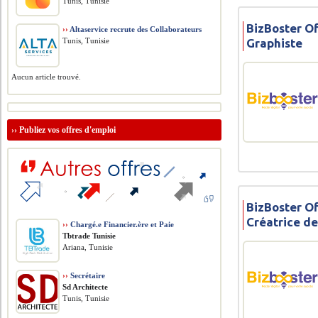
Tunis, Tunisie
BizBoster O
››
Altaservice recrute des Collaborateurs
Graphiste
Tunis, Tunisie
Aucun article trouvé.
››
Publiez vos offres d'emploi
BizBoster O
Créatrice d
››
Chargé.e Financier.ère et Paie
Tbtrade Tunisie
Ariana, Tunisie
››
Secrétaire
Sd Architecte
Tunis, Tunisie