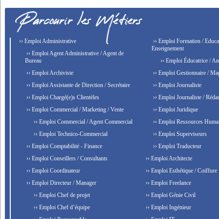
›› Emploi Administrative
›› Emploi Formation / Educat
Enseignement
›› Emploi Agent Administrative / Agent de
Bureau
›› Emploi Éducatrice / An
›› Emploi Archiviste
›› Emploi Gestionnaire / Ma
›› Emploi Assistante de Direction / Secrétaire
›› Emploi Journaliste
›› Emploi Chargé(e)s Clientèles
›› Emploi Journaliste / Rédac
›› Emploi Commercial / Marketing / Vente
›› Emploi Juridique
›› Emploi Commercial / Agent Commercial
›› Emploi Ressources Huma
›› Emploi Technico-Commercial
›› Emploi Superviseurs
›› Emploi Comptabilité - Finance
›› Emploi Traducteur
›› Emploi Conseillers / Consultants
›› Emploi Architecte
›› Emploi Coordinateur
›› Emploi Esthétique / Coiffure
›› Emploi Directeur / Manager
›› Emploi Freelance
›› Emploi Chef de projet
›› Emploi Génie Civil
›› Emploi Chef d’équipe
›› Emploi Ingénieur