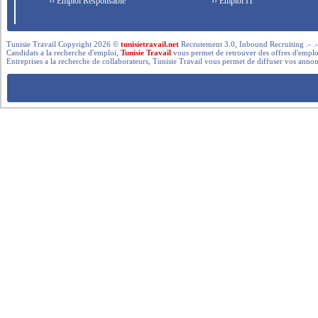
›› Emploi Responsable
›› Emploi IT
Tunisie Travail Copyright 2026 ©
tunisietravail.net
Recrutement 3.0, Inbound Recruiting .- .-.. --- 
Candidats a la recherche d'emploi,
Tunisie Travail
vous permet de retrouver des offres d'emploi 
Entreprises a la recherche de collaborateurs, Tunisie Travail vous permet de diffuser vos annon