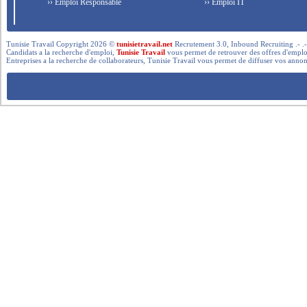
›› Emploi Responsable
›› Emploi IT
Tunisie Travail Copyright 2026 ©
tunisietravail.net
Recrutement 3.0, Inbound Recruiting .- .-.. --- 
Candidats a la recherche d'emploi,
Tunisie Travail
vous permet de retrouver des offres d'emploi 
Entreprises a la recherche de collaborateurs, Tunisie Travail vous permet de diffuser vos annon