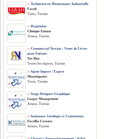
››
Technicien en Maintenance Industrielle
Farah
Tunis, Tunisie
››
Hygiéniste
Clinique Ennasr
Ariana, Tunisie
››
Commercial Terrain - Vente de Livres
pour Enfants
Net Rise
Toutes les régions, Tunisie
››
Agent Import / Export
Moustiquaire
Tunis, Tunisie
››
Stage Designer Graphique
Leager Management
Ariana, Tunisie
››
Assistance Juridique et Contentieux
Excellia Creance
Ariana, Tunisie
››
Chargé.e Approvisionnement / Achat