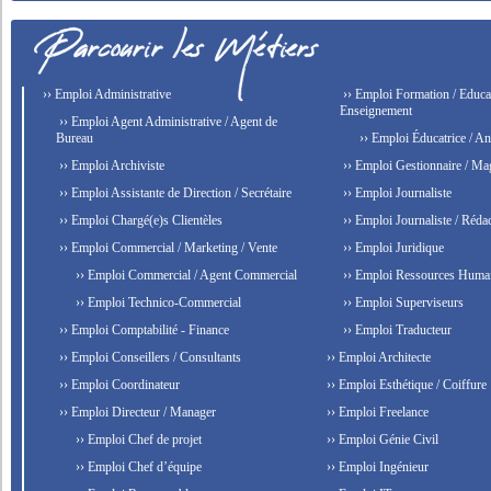
›› Emploi Administrative
›› Emploi Formation / Educat
Enseignement
›› Emploi Agent Administrative / Agent de
Bureau
›› Emploi Éducatrice / An
›› Emploi Archiviste
›› Emploi Gestionnaire / Ma
›› Emploi Assistante de Direction / Secrétaire
›› Emploi Journaliste
›› Emploi Chargé(e)s Clientèles
›› Emploi Journaliste / Rédac
›› Emploi Commercial / Marketing / Vente
›› Emploi Juridique
›› Emploi Commercial / Agent Commercial
›› Emploi Ressources Huma
›› Emploi Technico-Commercial
›› Emploi Superviseurs
›› Emploi Comptabilité - Finance
›› Emploi Traducteur
›› Emploi Conseillers / Consultants
›› Emploi Architecte
›› Emploi Coordinateur
›› Emploi Esthétique / Coiffure
›› Emploi Directeur / Manager
›› Emploi Freelance
›› Emploi Chef de projet
›› Emploi Génie Civil
›› Emploi Chef d’équipe
›› Emploi Ingénieur