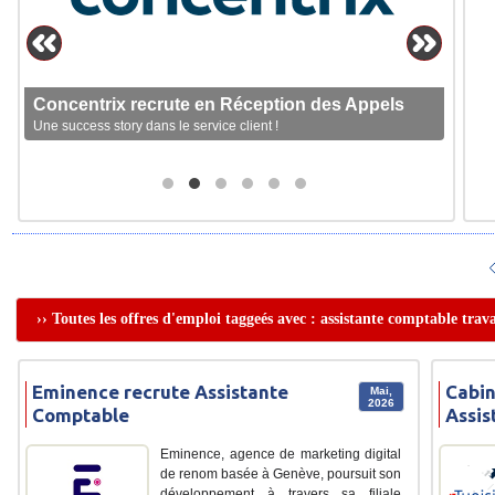
Concentrix recrute en Réception des Appels
Une success story dans le service client !
›› Toutes les offres d'emploi taggeés avec : assistante comptable trava
Eminence recrute Assistante
Cabi
Mai,
2026
Comptable
Assis
Eminence, agence de marketing digital
de renom basée à Genève, poursuit son
développement à travers sa filiale