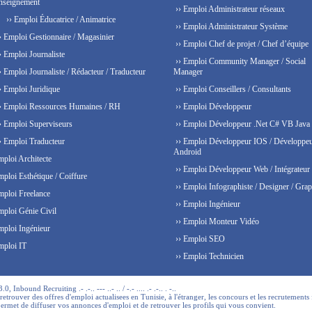
nseignement
›› Emploi Administrateur réseaux
›› Emploi Éducatrice / Animatrice
›› Emploi Administrateur Système
› Emploi Gestionnaire / Magasinier
›› Emploi Chef de projet / Chef d’équipe
› Emploi Journaliste
›› Emploi Community Manager / Social
› Emploi Journaliste / Rédacteur / Traducteur
Manager
› Emploi Juridique
›› Emploi Conseillers / Consultants
› Emploi Ressources Humaines / RH
›› Emploi Développeur
› Emploi Superviseurs
›› Emploi Développeur .Net C# VB Java
› Emploi Traducteur
›› Emploi Développeur IOS / Développe
Android
mploi Architecte
›› Emploi Développeur Web / Intégrateur
mploi Esthétique / Coiffure
›› Emploi Infographiste / Designer / Grap
mploi Freelance
›› Emploi Ingénieur
mploi Génie Civil
›› Emploi Monteur Vidéo
mploi Ingénieur
›› Emploi SEO
mploi IT
›› Emploi Technicien
 Inbound Recruiting .- .-.. --- ..- .. / -.- .... .- .-.. . -..
trouver des offres d'emploi actualisees en Tunisie, à l'étranger, les concours et les recrutements 
permet de diffuser vos annonces d'emploi et de retrouver les profils qui vous convient.