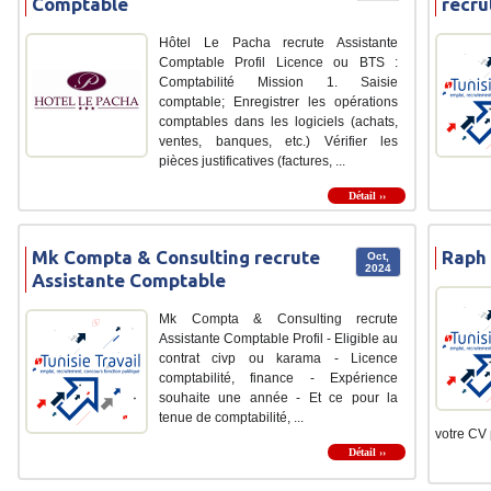
Comptable
recru
Hôtel Le Pacha recrute Assistante
Comptable Profil Licence ou BTS :
Comptabilité Mission 1. Saisie
comptable; Enregistrer les opérations
comptables dans les logiciels (achats,
ventes, banques, etc.) Vérifier les
pièces justificatives (factures, ...
Détail ››
Mk Compta & Consulting recrute
Raph 
Oct,
2024
Assistante Comptable
Mk Compta & Consulting recrute
Assistante Comptable Profil - Eligible au
contrat civp ou karama - Licence
comptabilité, finance - Expérience
souhaite une année - Et ce pour la
tenue de comptabilité, ...
votre CV p
Détail ››