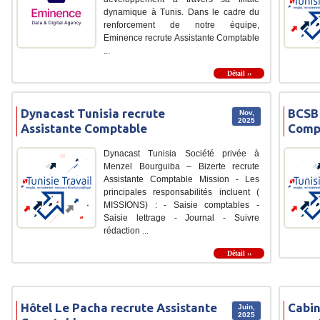
dynamique à Tunis. Dans le cadre du
renforcement de notre équipe,
Eminence recrute Assistante Comptable
...
Détail ››
Dynacast Tunisia recrute
BCSB 
Nov,
2025
Assistante Comptable
Comp
Dynacast Tunisia Société privée à
Menzel Bourguiba – Bizerte recrute
Assistante Comptable Mission - Les
principales responsabilités incluent (
MISSIONS) : - Saisie comptables -
Saisie lettrage - Journal - Suivre
rédaction ...
Détail ››
Hôtel Le Pacha recrute Assistante
Cabin
Juin,
2025