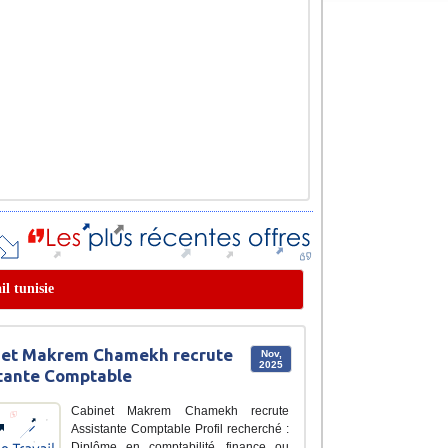
il tunisie
net Makrem Chamekh recrute
Nov,
2025
tante Comptable
Cabinet Makrem Chamekh recrute
Assistante Comptable Profil recherché :
Diplôme en comptabilité, finance ou