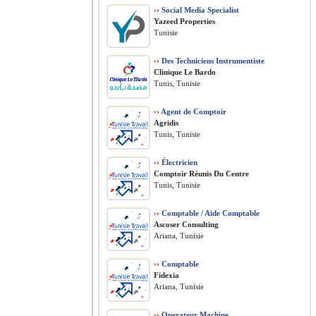
››
Social Media Specialist
Yazeed Properties
Tunisie
››
Des Techniciens Instrumentiste
Clinique Le Bardo
Tunis, Tunisie
››
Agent de Comptoir
Agridis
Tunis, Tunisie
››
Électricien
Comptoir Réunis Du Centre
Tunis, Tunisie
››
Comptable / Aide Comptable
Ascoser Consulting
Ariana, Tunisie
››
Comptable
Fidexia
Ariana, Tunisie
››
Operateur Machine