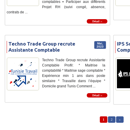
comptables • Participer aux différents
Projet RH (suivi congé, absence,
contrats de ...
Détail ››
Techno Trade Group recrute
IPS S
Mai,
2023
Assistante Comptable
Comp
Techno Trade Group recrute Assistante
Comptable Profil: * Maitrise la
comptabilité * Maitrise sage comptable *
Expérience min 1 ans dans poste
similaire * Travaille dans l’équipe *
Domicile grand Tunis Comment ...
Détail ››
1
2
»