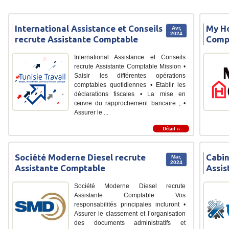
International Assistance et Conseils
My Ho
Avr,
2024
recrute Assistante Comptable
Comp
International Assistance et Conseils
recrute Assistante Comptable Mission •
Saisir les différentes opérations
comptables quotidiennes • Etablir les
déclarations fiscales • La mise en
œuvre du rapprochement bancaire ; •
Assurer le ...
Détail ››
Société Moderne Diesel recrute
Cabin
Mar,
2024
Assistante Comptable
Assis
Société Moderne Diesel recrute
Assistante Comptable Vos
responsabilités principales incluront •
Assurer le classement et l’organisation
des documents administratifs et