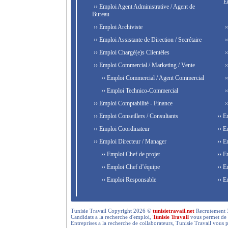
E
›› Emploi Agent Administrative / Agent de
Bureau
›› Emploi Archiviste
›
›› Emploi Assistante de Direction / Secrétaire
›
›› Emploi Chargé(e)s Clientèles
›
›› Emploi Commercial / Marketing / Vente
›
›› Emploi Commercial / Agent Commercial
›
›› Emploi Technico-Commercial
›
›› Emploi Comptabilité - Finance
›
›› Emploi Conseillers / Consultants
›› E
›› Emploi Coordinateur
›› E
›› Emploi Directeur / Manager
›› E
›› Emploi Chef de projet
›› E
›› Emploi Chef d’équipe
›› E
›› Emploi Responsable
›› E
Tunisie Travail Copyright 2026 ©
tunisietravail.net
Recrutement 3.0,
Candidats a la recherche d'emploi,
Tunisie Travail
vous permet de re
Entreprises a la recherche de collaborateurs, Tunisie Travail vous 