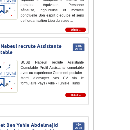
domaine équivalent. Personne
sérieuse, rigoureuse et motivée
ponctuelle Bon esprit d’équipe et sens
de l’organisation Lieu du stage ...
Détail ››
Nabeul recrute Assistante
Sep,
2025
table
BCSB Nabeul recrute Assistante
Comptable Profil Assistante comptable
avec ou expérience Comment postuler :
Merci d’envoyer vos CV via le
formulaire Pays / Ville › Tunisie, Tunis
Détail ››
et Ben Yahia Abdelmajid
Fév,
2025