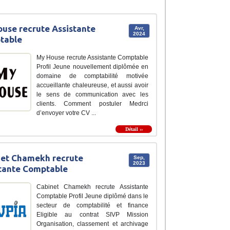
use recrute Assistante
Avr,
2024
table
My House recrute Assistante Comptable
Profil Jeune nouvellement diplômée en
domaine de comptabilité motivée
accueillante chaleureuse, et aussi avoir
le sens de communication avec les
clients. Comment postuler Medrci
d’envoyer votre CV ...
Détail ››
et Chamekh recrute
Sep,
2023
tante Comptable
Cabinet Chamekh recrute Assistante
Comptable Profil Jeune diplômé dans le
secteur de comptabilité et finance
Eligible au contrat SIVP Mission
Organisation, classement et archivage