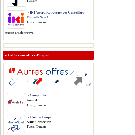
Tunisie
››
IKI Assurance recrute des Conseillers
Mutuelle Santé
Tunis, Tunisie
Aucun article trouvé.
››
Publiez vos offres d'emploi
››
Comptable
Assistel
Tunis, Tunisie
››
Chef de Coupe
Kline Confection
Tunis, Tunisie