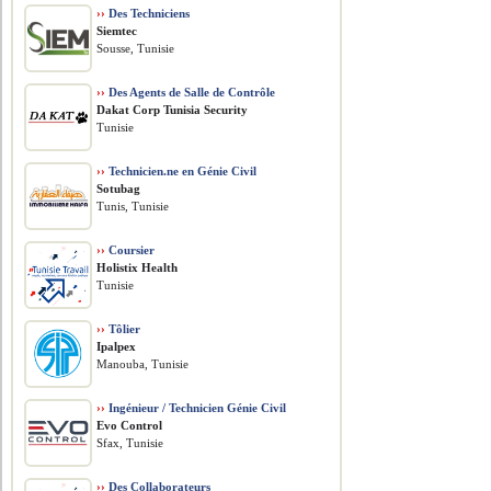
››
Des Techniciens
Siemtec
Sousse, Tunisie
››
Des Agents de Salle de Contrôle
Dakat Corp Tunisia Security
Tunisie
››
Technicien.ne en Génie Civil
Sotubag
Tunis, Tunisie
››
Coursier
Holistix Health
Tunisie
››
Tôlier
Ipalpex
Manouba, Tunisie
››
Ingénieur / Technicien Génie Civil
Evo Control
Sfax, Tunisie
››
Des Collaborateurs