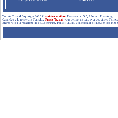
›› Emploi Responsable
›› Emploi IT
Tunisie Travail Copyright 2026 ©
tunisietravail.net
Recrutement 3.0, Inbound Recruiting .- .-.. --- 
Candidats a la recherche d'emploi,
Tunisie Travail
vous permet de retrouver des offres d'emploi 
Entreprises a la recherche de collaborateurs, Tunisie Travail vous permet de diffuser vos annon