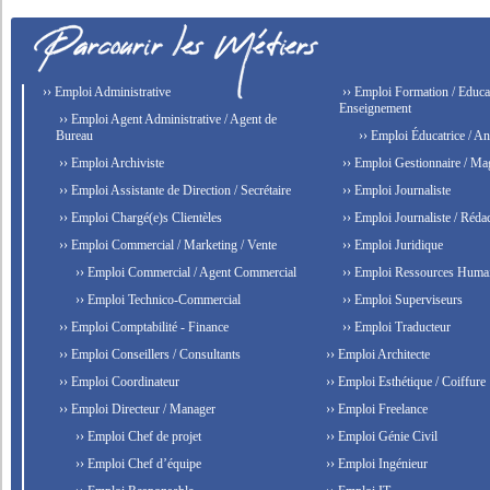
›› Emploi Administrative
›› Emploi Formation / Educat
Enseignement
›› Emploi Agent Administrative / Agent de
Bureau
›› Emploi Éducatrice / An
›› Emploi Archiviste
›› Emploi Gestionnaire / Ma
›› Emploi Assistante de Direction / Secrétaire
›› Emploi Journaliste
›› Emploi Chargé(e)s Clientèles
›› Emploi Journaliste / Rédac
›› Emploi Commercial / Marketing / Vente
›› Emploi Juridique
›› Emploi Commercial / Agent Commercial
›› Emploi Ressources Huma
›› Emploi Technico-Commercial
›› Emploi Superviseurs
›› Emploi Comptabilité - Finance
›› Emploi Traducteur
›› Emploi Conseillers / Consultants
›› Emploi Architecte
›› Emploi Coordinateur
›› Emploi Esthétique / Coiffure
›› Emploi Directeur / Manager
›› Emploi Freelance
›› Emploi Chef de projet
›› Emploi Génie Civil
›› Emploi Chef d’équipe
›› Emploi Ingénieur