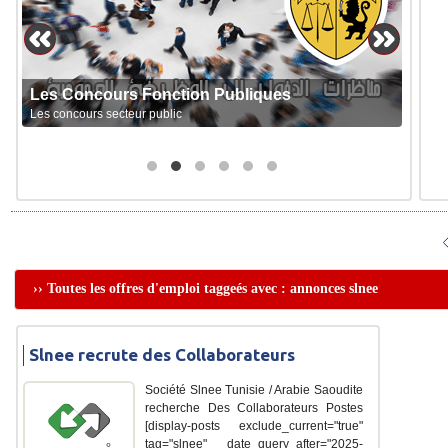
Les Concours Fonction Publiques
Les concours secteur public
›› Toutes les offres d'emploi taggeés avec : annonces slnee
Slnee recrute des Collaborateurs
Société Slnee Tunisie / Arabie Saoudite
recherche Des Collaborateurs Postes
[display-posts exclude_current="true"
tag="slnee" date_query_after="2025-