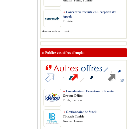
Ariana, Tunis, Tunisie
››
Concentrix recrute en Réception des
Appels
Tunisie
Aucun article trouvé.
››
Publiez vos offres d'emploi
››
Coordinateur Exécution Efficacité
Groupe Délice
Tunis, Tunisie
››
Gestionnaire de Stock
Tbtrade Tunisie
Ariana, Tunisie