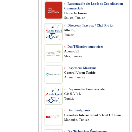
››
Responsable des Leads et Coordination
Commerciale
Home In Tunisia
Sousse, Tunisie
››
Directeur Travaux / Chef Projet
Mbc Btp
Tunisie
››
Des Téléopérateurs.trices
Adem Call
Sfax, Tunisie
››
Inspecteur Maritime
Control Union Tunisie
Ariana, Tunisie
››
Responsable Commerciale
Gie S A R L
Tunisie
››
Des Enseignants
Canadian International School Of Tunis
Manouba, Tunisie
››
Des Techniciens Équipement