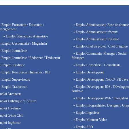
› Emploi Formation / Education /
›› Emploi Administrateur Base de donnée
nseignement
›› Emploi Administrateur réseaux
›› Emploi Éducatrice / Animatrice
›› Emploi Administrateur Système
› Emploi Gestionnaire / Magasinier
›› Emploi Chef de projet / Chef d’équipe
› Emploi Journaliste
›› Emploi Community Manager / Social
› Emploi Journaliste / Rédacteur / Traducteur
Manager
› Emploi Juridique
›› Emploi Conseillers / Consultants
› Emploi Ressources Humaines / RH
›› Emploi Développeur
› Emploi Superviseurs
›› Emploi Développeur .Net C# VB Java
› Emploi Traducteur
›› Emploi Développeur IOS / Développe
Android
mploi Architecte
›› Emploi Développeur Web / Intégrateur
mploi Esthétique / Coiffure
›› Emploi Infographiste / Designer / Grap
mploi Freelance
›› Emploi Ingénieur
mploi Génie Civil
›› Emploi Monteur Vidéo
mploi Ingénieur
›› Emploi SEO